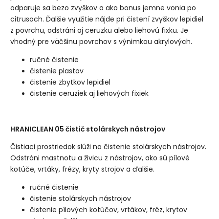
odparuje sa bezo zvyškov a ako bonus jemne vonia po
citrusoch. Ďalšie využitie nájde pri čistení zvyškov lepidiel
z povrchu, odstráni aj ceruzku alebo liehovú fixku. Je
vhodný pre väčšinu povrchov s výnimkou akrylových.
ručné čistenie
čistenie plastov
čistenie zbytkov lepidiel
čistenie ceruziek aj liehových fixiek
HRANICLEAN 05 čistič stolárskych nástrojov
Čistiaci prostriedok slúži na čistenie stolárskych nástrojov.
Odstráni mastnotu a živicu z nástrojov, ako sú pílové
kotúče, vrtáky, frézy, kryty strojov a ďalšie.
ručné čistenie
čistenie stolárskych nástrojov
čistenie pílových kotúčov, vrtákov, fréz, krytov