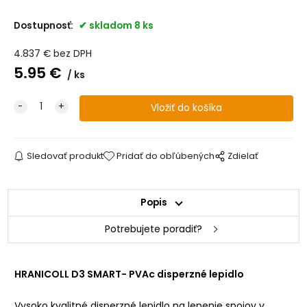
Dostupnosť:
skladom 8 ks
4.837
€
bez DPH
5.95
€
ks
Sledovať produkt
Pridať do obľúbených
Zdielať
Popis
Potrebujete poradiť?
HRANICOLL D3 SMART- PVAc disperzné lepidlo
Vysoko kvalitné disperzné lepidlo na lepenie spojov v