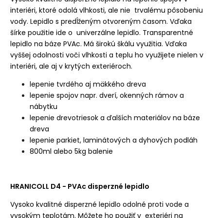
interiéri, ktoré odolá vlhkosti, ale nie trvalému pôsobeniu
vody. Lepidlo s predĺženým otvoreným časom. Vďaka
šírke použitie ide o univerzálne lepidlo. Transparentné
lepidlo na báze PVAc. Má širokú škálu využitia. Vďaka
vyššej odolnosti voči vlhkosti a teplu ho využijete nielen v
interiéri, ale aj v krytých exteriéroch.
lepenie tvrdého aj mäkkého dreva
lepenie spojov napr. dverí, okenných rámov a
nábytku
lepenie drevotriesok a ďalších materiálov na báze
dreva
lepenie parkiet, laminátových a dyhových podláh
800ml alebo 5kg balenie
HRANICOLL D4 - PVAc disperzné lepidlo
Vysoko kvalitné disperzné lepidlo odolné proti vode a
vysokým teplotám. Môžete ho použiť v exteriéri na