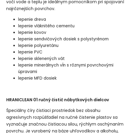
voči vode a teplu je ideálnym pomocníkom pri spojovaní
najrôznejších povrchov.
lepenie dreva
lepenie vláknitého cementu
lepenie kovov
lepenie sendvičových dosiek s polystyrénom
lepenie polyuretánu
lepenie PVC
lepenie sklenených vát
lepenie minerálnych vĺn s rôznymi povrchovými
úpravami
lepenie MFD dosiek
HRANICLEAN 01 ručný čistič nábytkových dielcov
Špeciálny číry čistiaci prostriedok bez obsahu
agresívnych rozpúšťadiel na ručné čistenie plastov sa
vyznačuje značnou čistiacou silou, rýchlym oschýnaním
povrchu. Je vyrobený na báze uhľovodíkov a alkoholu,