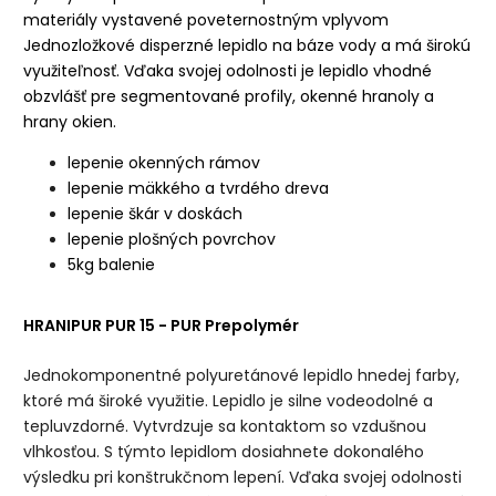
materiály vystavené poveternostným vplyvom
Jednozložkové disperzné lepidlo na báze vody a má širokú
využiteľnosť. Vďaka svojej odolnosti je lepidlo vhodné
obzvlášť pre segmentované profily, okenné hranoly a
hrany okien.
lepenie okenných rámov
lepenie mäkkého a tvrdého dreva
lepenie škár v doskách
lepenie plošných povrchov
5kg balenie
HRANIPUR PUR 15 - PUR Prepolymér
Jednokomponentné polyuretánové lepidlo hnedej farby,
ktoré má široké využitie. Lepidlo je silne vodeodolné a
tepluvzdorné. Vytvrdzuje sa kontaktom so vzdušnou
vlhkosťou. S týmto lepidlom dosiahnete dokonalého
výsledku pri konštrukčnom lepení. Vďaka svojej odolnosti