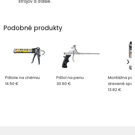
strojov a ďalšie
.
Podobné produkty
Pištole na chémiu
Pištol na penu
Montážna pe
14.50 €
30.60 €
drevené spoj
13.82 €