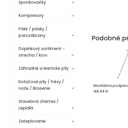
Sponkovačky
Kompresory
Fólie / pásky /
parozábrany
Podobné p
Doplnkový sortiment -
strecha / krov
Záhradné a lesnícke píly
Kotúčové píly / frézy /
Montážna podper
nože / Brúsenie
165.64 €
Stavebná chémia /
Lepidlá
Zateplovanie