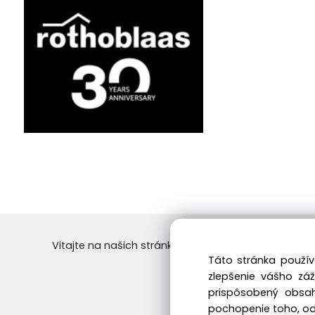
Vitajte na našich stránkach vo svete dreva! Objedn
Táto stránka použív
Skvelý výber a ceny. 
zlepšenie vášho zá
prispôsobený obsah
pochopenie toho, odk