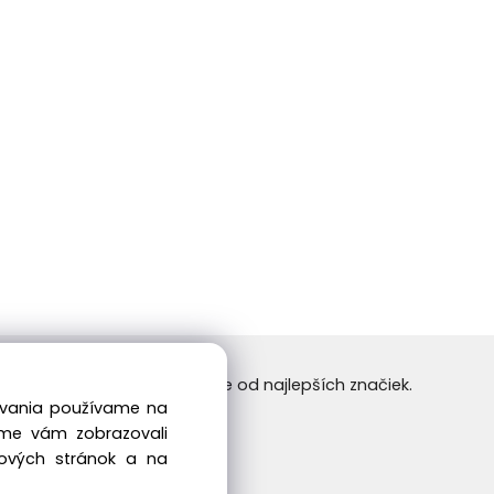
24/7. Nakupujte tovar online od najlepších značiek.
dovania používame na
 príjemné nakupovanie.
sme vám zobrazovali
bových stránok a na