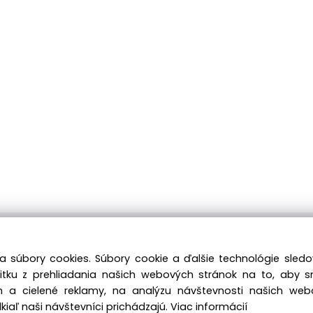
ávku môžete kedykoľvek zadať, náš e-shop je Vám k dispozícii 
a súbory cookies. Súbory cookie a ďalšie technológie sle
Tiež si nenechajte ujsť naše prebiehajúce ponuky! Prajeme Vám
žitku z prehliadania našich webových stránok na to, aby 
 a cielené reklamy, na analýzu návštevnosti našich we
iaľ naši návštevníci prichádzajú.
Viac informácií