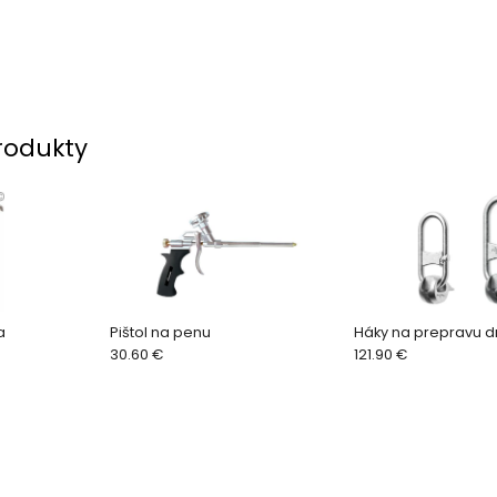
rodukty
a
Pištol na penu
Háky na prepravu d
30.60 €
121.90 €