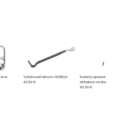
reva
Vyťahovač klincov GORILLA
Kožený opasok s kap
42.50 €
držiakom na kladivo
50.30 €