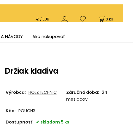
0
ks
€ / EUR
 A NÁVODY
Ako nakupovať
Držiak kladiva
Výrobca:
HOLZTECHNIC
Záručná doba:
24
mesiacov
Kód:
POUCH3
Dostupnosť:
skladom 5 ks