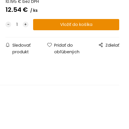
10.195
€
bez DPH
12.54
€
ks
Sledovať
Pridať do
Zdielať
produkt
obľúbených