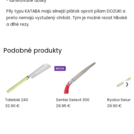
- laminované dosky
Píly typu KATABA majú silnejší plátok oproti pílam DOZUKI a
preto nemajú vyztužený chrbát. Tým je možné rezat hlboké
a dlhé rezy.
Podobné produkty
AKCIA
Tatebiki 240
Sentei Select 300
Ryoba Seiun 
32.90 €
29.95 €
29.90 €