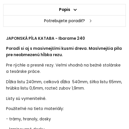
Popis
Potrebujete poradiť?
JAPONSKÁ PÍLA KATABA - Ibarame 240
Poradí si aj s masivnejšími kusmi dreva. Masívnejšia píla
pre neobmezenú hĺbka rezu.
Pre rýchle a presné rezy. Veľmi vhodná na bežné stolárske
a tesárske práce.
Dĺžka listu 240mm, celková dĺžka 540mm, šířka listu 65mm,
hrúbka listu 0,6mm, rozteč zubov 1,9mm.
Listy sú vymenitelné.
Použiteľné na tieto materiály:
- trámy, hranoly, dosky