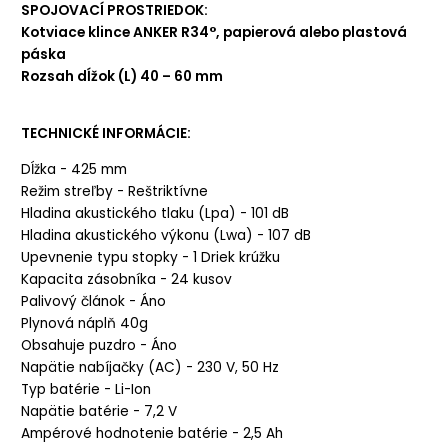
SPOJOVACÍ PROSTRIEDOK:
Kotviace klince ANKER R34°, papierová alebo plastová
páska
Rozsah dĺžok (L)
40 – 60 mm
TECHNICKÉ INFORMÁCIE:
Dĺžka - 425 mm
Režim streľby - Reštriktívne
Hladina akustického tlaku (Lpa) - 101 dB
Hladina akustického výkonu (Lwa) - 107 dB
Upevnenie typu stopky - 1 Driek krúžku
Kapacita zásobníka - 24 kusov
Palivový článok - Áno
Plynová náplň 40g
Obsahuje puzdro - Áno
Napätie nabíjačky (AC) - 230 V, 50 Hz
Typ batérie - Li-Ion
Napätie batérie - 7,2 V
Ampérové ​​hodnotenie batérie - 2,5 Ah