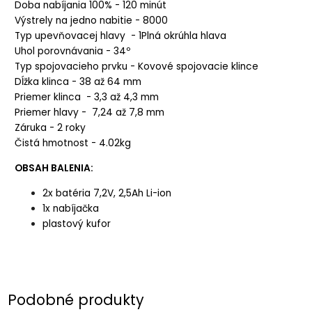
Doba nabíjania 100% - 120 minút
Výstrely na jedno nabitie - 8000
Typ upevňovacej hlavy - 1Plná okrúhla hlava
Uhol porovnávania - 34º
Typ spojovacieho prvku - Kovové spojovacie klince
Dĺžka klinca - 38 až 64 mm
Priemer klinca - 3,3 až 4,3 mm
Priemer hlavy - 7,24 až 7,8 mm
Záruka - 2 roky
Čistá hmotnost - 4.02kg
OBSAH BALENIA:
2x batéria 7,2V, 2,5Ah Li-ion
1x nabíjačka
plastový kufor
Podobné produkty