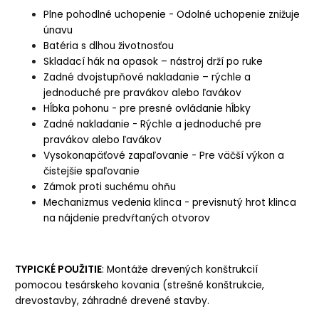
Plne pohodlné uchopenie - Odolné uchopenie znižuje
únavu
Batéria s dlhou životnosťou
Skladací hák na opasok – nástroj drží po ruke
Zadné dvojstupňové nakladanie – rýchle a
jednoduché pre pravákov alebo ľavákov
Hĺbka pohonu - pre presné ovládanie hĺbky
Zadné nakladanie - Rýchle a jednoduché pre
pravákov alebo ľavákov
Vysokonapäťové zapaľovanie - Pre väčší výkon a
čistejšie spaľovanie
Zámok proti suchému ohňu
Mechanizmus vedenia klinca - previsnutý hrot klinca
na nájdenie predvŕtaných otvorov
TYPICKÉ POUŽITIE
:
Montáže drevených konštrukcií
pomocou tesárskeho kovania (strešné konštrukcie,
drevostavby, záhradné drevené stavby.