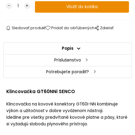
Sledovať produkt
Pridať do obľúbených
Zdielať
Popis
Príslušenstvo
Potrebujete poradiť?
Klinco
vačka GT60NNi SENCO
Klincovačka na kovové konektory GT60i-NN kombinuje
výkon a užitočnosť v dobre vyváženom nástroji.
Ideálne pre všetky predvŕtané kovové platne a pásy, ktoré
si vyžadujú slobodu plynového prístroja.