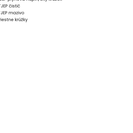
 čistič
P mazivo
tne krúžky