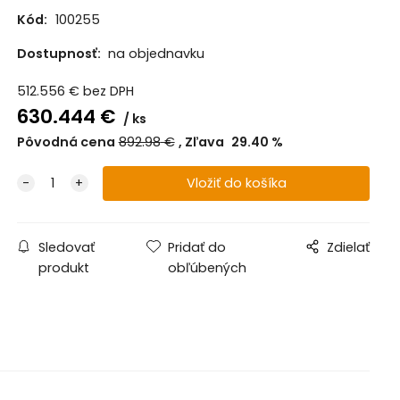
Kód:
100255
Dostupnosť:
na objednavku
512.556
€
bez DPH
630.444
€
ks
Pôvodná cena
892.98
€
Zľava
29.40
%
Sledovať
Pridať do
Zdielať
produkt
obľúbených