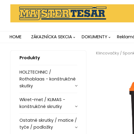
HOME
ZÁKAZNÍCKA SEKCIA
DOKUMENTY
Reklamá
Klincovačky / Spo
Produkty
HOLZTECHNIC /
Rothoblaas - konštrukčné
skutky
Wkret-met / KLIMAS -
konštrukčné skrutky
Ostatné skrutky / matice /
tyče / podložky