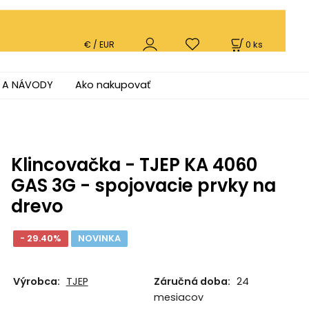
0
ks
€ / EUR
 A NÁVODY
Ako nakupovať
Klincovačka - TJEP KA 4060
GAS 3G - spojovacie prvky na
drevo
- 29.40%
NOVINKA
Výrobca:
TJEP
Záručná doba:
24
mesiacov