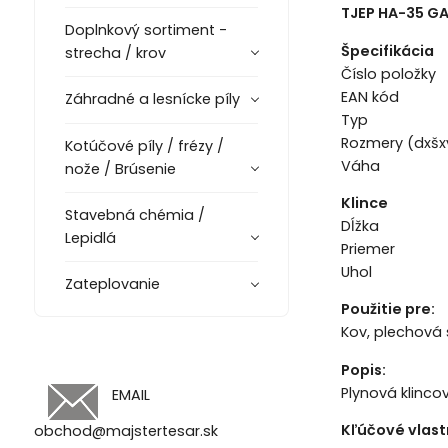
TJEP HA-35 GA
Doplnkový sortiment -
Špecifikácia
strecha / krov
Číslo polo
EAN kód 
Záhradné a lesnícke píly
Typ Plyn
Rozmery (dxš
Kotúčové píly / frézy /
Váha 2
nože / Brúsenie
Klince
Stavebná chémia /
Dĺžka 2
Lepidlá
Priemer 
Uhol
Zateplovanie
Použitie pre:
Kov, plechová 
Popis:
Plynová klinco
EMAIL
Kľúčové vlast
obchod@majstertesar.sk