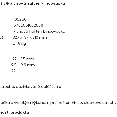
S 3G plynová haften klincovačka
žky 100250
5702551002506
ová haften klincovačka
xv) 327 x 137 x 310 mm
.48 kg
2 - 35 mm
2.5 - 2.8 mm
 22°
strecha, pozinkované opláštenie
vačka s vysokým výkonom pre haften klince, plechové strechy 
nosti produktu