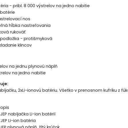
téria - pribl. 8 000 výstrelov na jedno nabitie
 batérie
astrelovací nos
eľná hĺbka nastreľovania
ková rukoväť
odložka - protišmyková
ladanie klincov
relov na jednu plynovú náplň
relov na jedno nabitie
uje:
abíjačku, 2xLi-ionovú batériu. Všetko v prenosnom kufríku z f
pis
nabíjačka Li-ion batérií
 Li-ion batéria
plynová náplň, žltý krúžok