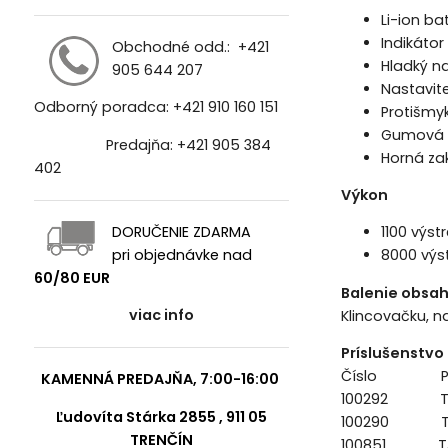
Li-ion ba
Indikátor
Obchodné odd.:
+421
Hladký n
905 644 207
Nastavit
Odborný poradca:
+421 910 160 151
Protišmy
Gumová p
Predajňa:
+421 905 384
Horná zak
402
Výkon
DORUČENIE ZDARMA
1100 výst
pri objednávke nad
8000 výst
60/80 EUR
Balenie obsah
viac info
Klincovačku, n
Príslušenstvo
Číslo Po
KAMENNÁ PREDAJŇA, 7:00-16:00
100292 TJEP 
Ľudovíta Stárka 2855 , 911 05
100290 TJEP
TRENČÍN
100851 TJEP 