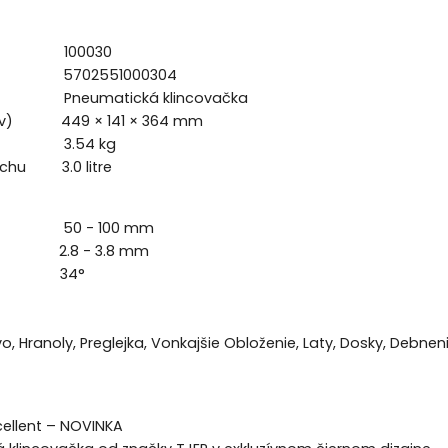
ožky 100030
 5702551000304
matická klincovačka
šxv) 449 × 141 × 364 mm
3.54 kg
uchu 3.0 litre
50 - 100 mm
2.8 - 3.8 mm
 34°
o, Hranoly, Preglejka, Vonkajšie Obloženie, Laty, Dosky, Debnen
cellent – NOVINKA