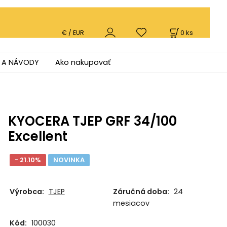
0
ks
€ / EUR
 A NÁVODY
Ako nakupovať
KYOCERA TJEP GRF 34/100
Excellent
- 21.10%
NOVINKA
Výrobca:
TJEP
Záručná doba:
24
mesiacov
Kód:
100030