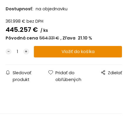
Dostupnosť:
na objednavku
361.998
€
bez DPH
445.257
€
ks
Pôvodná cena
564.331
€
Zľava
21.10
%
Sledovať
Pridať do
Zdielať
produkt
obľúbených