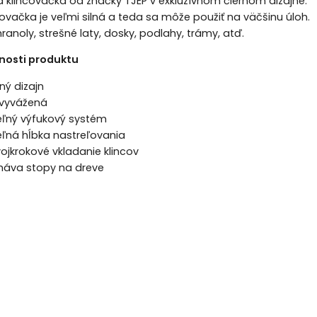
klincovačka od značky TJEP v exkluzívnom čiernom dizajne.
ovačka je veľmi silná a teda sa môže použiť na väčšinu úloh.
ranoly, strešné laty, dosky, podlahy, trámy, atď.
nosti produktu
ý dizajn
vyvážená
eľný výfukový systém
eľná hĺbka nastreľovania
ojkrokové vkladanie klincov
áva stopy na dreve