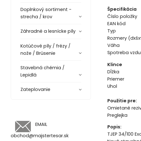
Špecifikácia
Doplnkový sortiment -
Číslo pol
strecha / krov
EAN kód
Typ Pneu
Záhradné a lesnícke píly
Rozmery (dx
Váha 
Kotúčové píly / frézy /
Spotreba vzd
nože / Brúsenie
Klince
Stavebná chémia /
Dĺžka 
Lepidlá
Priemer 
Uhol
Zateplovanie
Použitie pre:
Omietané reziv
Preglejka
EMAIL
Popis:
TJEP 34/100 Ex
obchod@majstertesar.sk