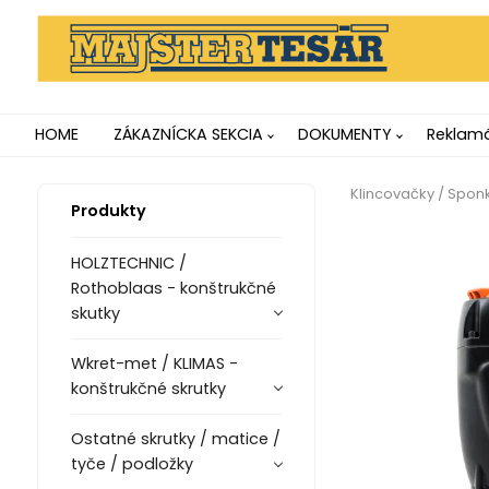
HOME
ZÁKAZNÍCKA SEKCIA
DOKUMENTY
Reklamá
Klincovačky / Spo
Produkty
HOLZTECHNIC /
Rothoblaas - konštrukčné
skutky
Wkret-met / KLIMAS -
konštrukčné skrutky
Ostatné skrutky / matice /
tyče / podložky