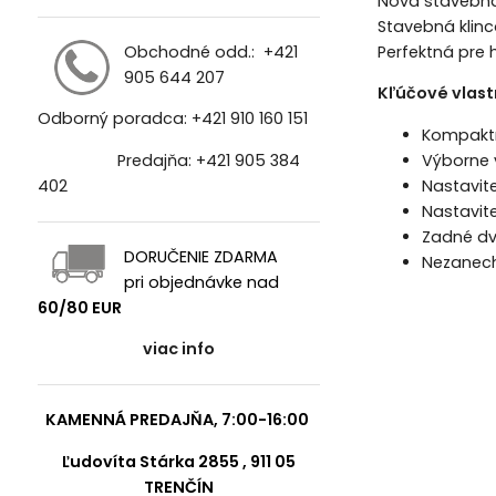
Nová stavebná 
Stavebná klinc
Perfektná pre h
Obchodné odd.:
+421
905 644 207
Kľúčové vlast
Odborný poradca:
+421 910 160 151
Kompaktn
Výborne 
Predajňa:
+421 905 384
Nastavit
402
Nastavit
Zadné dv
DORUČENIE ZDARMA
Nezanech
pri objednávke nad
60/80 EUR
viac info
KAMENNÁ PREDAJŇA, 7:00-16:00
Ľudovíta Stárka 2855 , 911 05
TRENČÍN