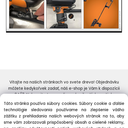
Vitajte na našich stránkach vo svete dreva! Objednávku
môžete kedykoľvek zadať, náš e-shop je Vám k dispozícii
24/7. Nakupujte tovar online od najlepších značiek.
Skvelý výber a ceny. Tiež si nenechajte ujsť naše
Táto stránka používa súbory cookies. Súbory cookie a ďalšie
prebiehajúce ponuky! Prajeme Vám príjemné nakupovanie.
technológie sledovania používame na zlepšenie vášho
zážitku z prehliadania našich webových stránok na to, aby
sme vám zobrazovali prispôsobený obsah a cielené reklamy,