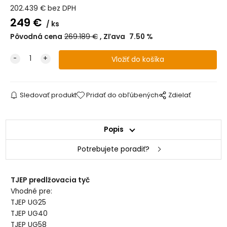
202.439
€
bez DPH
249
€
ks
Pôvodná cena
269.189
€
Zľava
7.50
%
Sledovať produkt
Pridať do obľúbených
Zdielať
Popis
Potrebujete poradiť?
TJEP predlžovacia tyč
Vhodné pre:
TJEP UG25
TJEP UG40
TJEP UG58