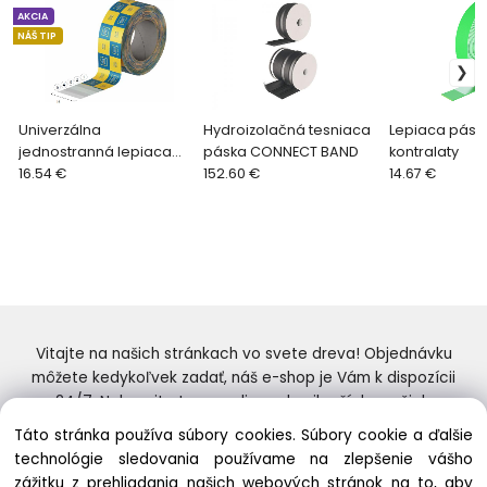
AKCIA
NÁŠ TIP
Univerzálna
Hydroizolačná tesniaca
Lepiaca pásk
jednostranná lepiaca
páska CONNECT BAND
kontralaty
páska s vysokou
16.54 €
152.60 €
14.67 €
prilnavostou
Vitajte na našich stránkach vo svete dreva! Objednávku
môžete kedykoľvek zadať, náš e-shop je Vám k dispozícii
24/7. Nakupujte tovar online od najlepších značiek.
Skvelý výber a ceny. Tiež si nenechajte ujsť naše
Táto stránka používa súbory cookies. Súbory cookie a ďalšie
prebiehajúce ponuky! Prajeme Vám príjemné nakupovanie.
technológie sledovania používame na zlepšenie vášho
zážitku z prehliadania našich webových stránok na to, aby