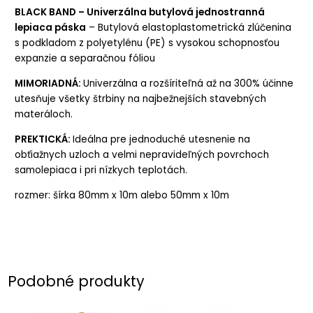
BLACK BAND – Univerzálna butylová jednostranná
lepiaca páska
– Butylová elastoplastometrická zlúčenina
s podkladom z polyetylénu (PE) s vysokou schopnosťou
expanzie a separačnou fóliou
MIMORIADNÁ:
Univerzálna a rozšíriteľná až na 300% účinne
utesňuje všetky štrbiny na najbežnejších stavebných
materáloch.
PREKTICKÁ:
Ideálna pre jednoduché utesnenie na
obťiažnych uzloch a velmi nepravideľných povrchoch
samolepiaca i pri nízkych teplotách.
rozmer: šírka 80mm x 10m alebo 50mm x 10m
Podobné produkty