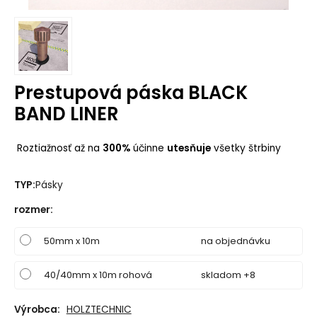
Prestupová páska BLACK
BAND LINER
Roztiažnosť až na
300%
účinne
utesňuje
všetky štrbiny
TYP:
Pásky
rozmer
:
50mm x 10m
na objednávku
40/40mm x 10m rohová
skladom +8
Výrobca:
HOLZTECHNIC