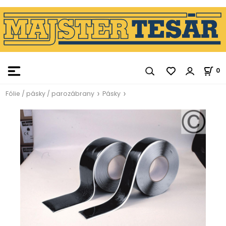
0
Fólie / pásky / parozábrany
Pásky