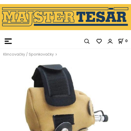
0
Klincovačky / Sponkovačky