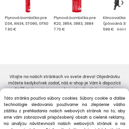
Plynová bombička pre
Plynová bombička pre
Klincovačka 
D34, AN34, STG90, GT60
R20, 3854, 3883, 3884
(pôvodná 38
7.60 €
7.70 €
599 €
630.5
Vitajte na našich stránkach vo svete dreva! Objednávku
môžete kedykoľvek zadať, náš e-shop je Vám k dispozícii
24/7. Nakupujte tovar online od najlepších značiek.
Skvelý výber a ceny. Tiež si nenechajte ujsť naše
Táto stránka používa súbory cookies. Súbory cookie a ďalšie
prebiehajúce ponuky! Prajeme Vám príjemné nakupovanie.
technológie sledovania používame na zlepšenie vášho
zážitku z prehliadania našich webových stránok na to, aby
sme vám zobrazovali prispôsobený obsah a cielené reklamy,
na analýzu návštevnosti našich webových stránok a na