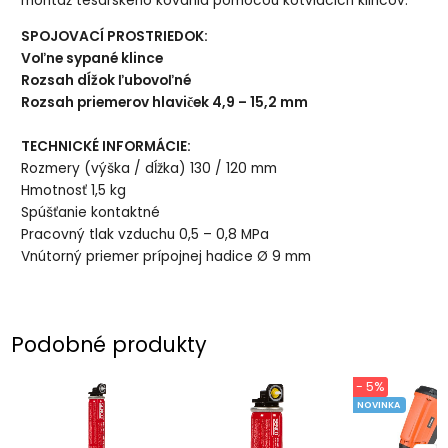
montáž tesárskeho kovania pomocou kotviacich klincov.
SPOJOVACÍ PROSTRIEDOK:
Voľne sypané klince
Rozsah dĺžok
ľubovoľné
Rozsah priemerov hlaviček
4,9 – 15,2 mm
TECHNICKÉ INFORMÁCIE:
Rozmery (výška / dĺžka)
130 / 120 mm
Hmotnosť
1,5 kg
Spúšťanie
kontaktné
Pracovný tlak vzduchu
0,5 – 0,8 MPa
Vnútorný priemer prípojnej hadice
Ø 9 mm
Podobné produkty
- 5%
NOVINKA