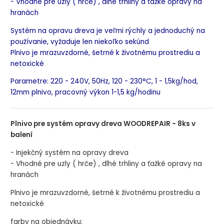
- Vhodné pre uzly ( hrče) , dlhé trhliny a ťažké opravy na
hranách
Systém na opravu dreva je veľmi rýchly a jednoduchý na
používanie, vyžaduje len niekoľko sekúnd
Plnivo je mrazuvzdorné, šetrné k životnému prostrediu a
netoxické
Parametre: 220 - 240V, 50Hz, 120 - 230
°C, 1 - 1,5kg/hod,
12mm plnivo, pracovný výkon 1-1,5 kg/hodinu
Plnivo pre systém opravy dreva WOODREPAIR - 8ks v
balení
- Injekčný systém na opravy dreva
- Vhodné pre uzly ( hrče) , dlhé trhliny a ťažké opravy na
hranách
Plnivo je mrazuvzdorné, šetrné k životnému prostrediu a
netoxické
farby na objednávku: