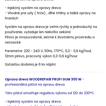
- Injekčný systém na opravy dreva
- Vhodné pre uzly ( hrče) , dlhé trhliny a ťažké opravy na
hranách
Systém na opravu dreva je veľmi rýchly a jednoduchý na
používanie, vyžaduje len niekoľko sekúnd
Plnivo je mrazuvzdorné, šetrné k životnému prostrediu a
netoxické
Parametre: 220 - 240 V, 50Hz, 170
°C, 0,3 - 0,6 kg/hod,
12mm plnivo, pracovný výkon 0,3-0,6 kg/hour
Súčasťou dodania je 6 ks náplní.
Oprava dreva WOODREPAIR PROFI GUM 300 W
-
p
rofesionálna pištol na opravu dreva.
Táto pištol umožňuje reguláciu výkonu od 120 do 230
°C
- Injekčný systém na opravy dreva