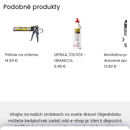
Podobné produkty
Pištole na chémiu
LEPIDLÁ, ČISTIČE -
Montážna pe
14.50 €
HRANICOL
drevené spoj
5.95 €
13.82 €
Vitajte na našich stránkach vo svete dreva! Objednávku
môžete kedykoľvek zadať, náš e-shop je Vám k dispozícii
24/7. Nakupujte tovar online od najlepších značiek.