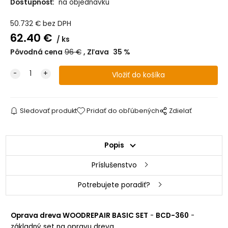
Dostupnosť:
na objednavku
WRC21 - čistiaca tyčinka
na objednávku
50.732
€
bez DPH
62.40
€
WRC22 - sivá
na objednávku
ks
Pôvodná cena
96
€
Zľava
35
%
WRC23 - žltá
na objednávku
WRC10 - biela
na objednávku
MIX1-jedľa-borovica-dub-mahagón
na objednávku
Sledovať produkt
Pridať do obľúbených
Zdielať
MIX2-jaseň-buk-orech-čierna
na objednávku
Popis
Príslušenstvo
Potrebujete poradiť?
Oprava dreva WOODREPAIR BASIC SET
-
BCD-360
-
základný set na opravu dreva.