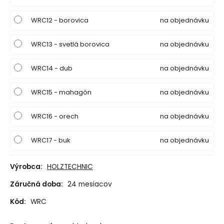
WRC12 - borovica
na objednávku
WRC13 - svetlá borovica
na objednávku
WRC14 - dub
na objednávku
WRC15 - mahagón
na objednávku
WRC16 - orech
na objednávku
WRC17 - buk
na objednávku
WRC18 - čerešňa
na objednávku
Výrobca:
HOLZTECHNIC
Záručná doba:
24 mesiacov
WRC19 - jedľa
na objednávku
Kód:
WRC
WRC20 - čierna
na objednávku