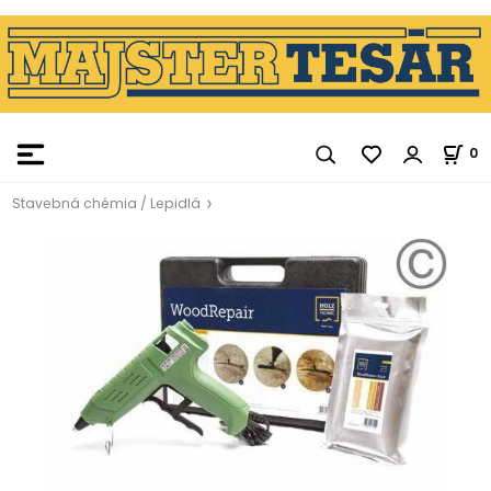
0
Stavebná chémia / Lepidlá