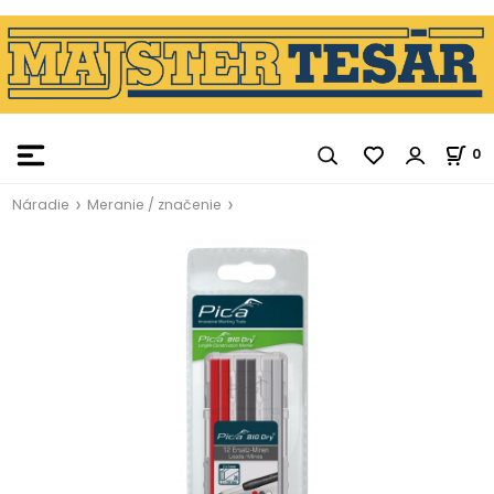
0
Náradie
Meranie / značenie