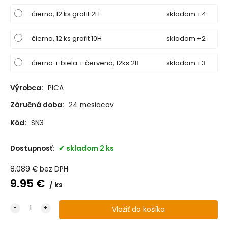
čierna, 12 ks grafit 2H
skladom +4
čierna, 12 ks grafit 10H
skladom +2
čierna + biela + červená, 12ks 2B
skladom +3
Výrobca:
PICA
Záručná doba:
24 mesiacov
Kód:
SN3
Dostupnosť:
skladom 2 ks
8.089
€
bez DPH
9.95
€
ks