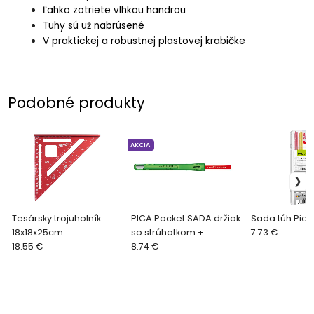
Ľahko zotriete vlhkou handrou
Tuhy sú už nabrúsené
V praktickej a robustnej plastovej krabičke
Podobné produkty
AKCIA
Tesársky trojuholník
PICA Pocket SADA držiak
Sada túh Pica
18x18x25cm
so strúhatkom +
7.73 €
18.55 €
tesárska ceruzka
8.74 €