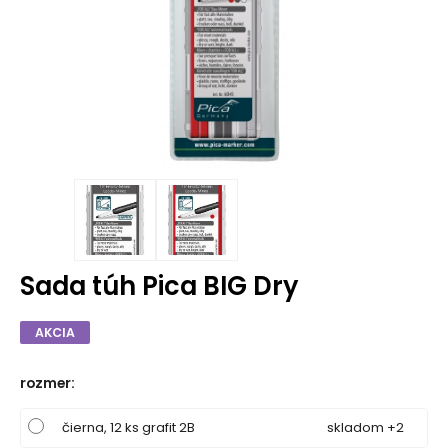
Sada túh Pica BIG Dry
AKCIA
rozmer
:
čierna, 12 ks grafit 2B
skladom +2