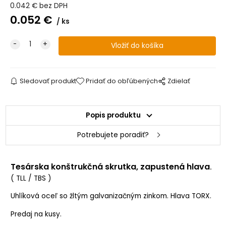
0.042
€
bez DPH
0.052
€
8x100 (bal.50ks)
skladom +250
ks
8x120 (bal.50ks)
skladom +250
8x140 (bal.50ks)
skladom +200
Sledovať produkt
Pridať do obľúbených
Zdielať
8x160 (bal.50ks)
skladom +129
Popis produktu
8x180 (bal.50ks)
skladom +250
Potrebujete poradiť?
8x200 (bal.50ks)
skladom +150
8x220 (bal.50ks)
skladom +198
Tesárska konštrukčná skrutka, zapustená hlava
.
( TLL / TBS )
8x240 (bal.50ks)
na objednávku
Uhlíková oceľ so žltým galvanizačným zinkom. Hlava TORX.
8x260 (bal.50ks)
na objednávku
Predaj na kusy.