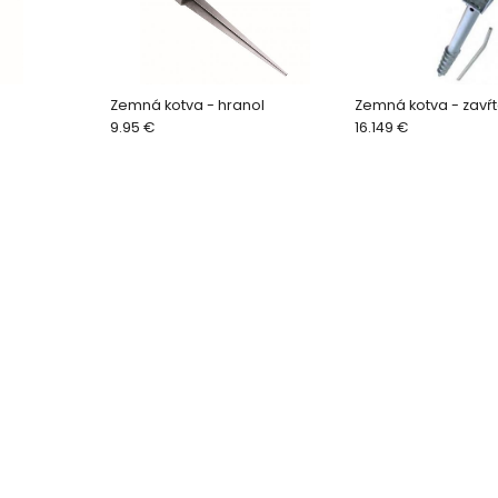
Zemná kotva - hranol
Zemná kotva - zavŕ
9.95 €
16.149 €