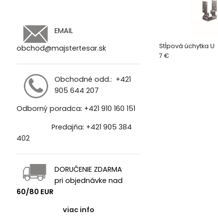
EMAIL
Stĺpová úchytka U
obchod@majstertesar.sk
7 €
Obchodné odd.:
+421
905 644 207
Odborný poradca:
+421 910 160 151
Predajňa:
+421 905 384
402
DORUČENIE ZDARMA
pri objednávke nad
60/80 EUR
viac info