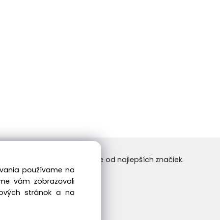
24/7. Nakupujte tovar online od najlepších značiek.
dovania používame na
 príjemné nakupovanie.
sme vám zobrazovali
bových stránok a na