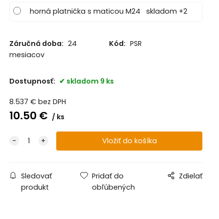
horná platnička s maticou M24
skladom +2
Záručná doba:
24
Kód:
PSR
mesiacov
Dostupnosť:
skladom 9 ks
8.537
€
bez DPH
10.50
€
ks
Sledovať
Pridať do
Zdielať
produkt
obľúbených