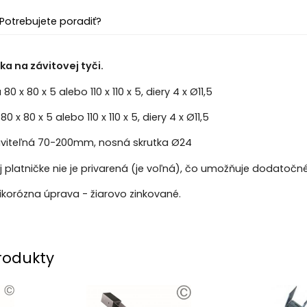
Potrebujete poradiť?
a na závitovej tyči.
0 x 80 x 5 alebo 110 x 110 x 5, diery 4 x Ø11,5
 x 80 x 5 alebo 110 x 110 x 5, diery 4 x Ø11,5
viteľná 70-200mm, nosná skrutka Ø24
j platničke nie je privarená (je voľná), čo umožňuje dodatoč
korózna úprava - žiarovo zinkované.
rodukty