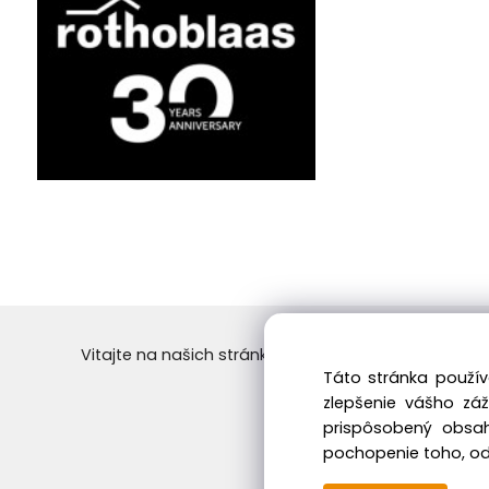
Vitajte na našich stránkach vo svete dreva! Objedn
Táto stránka použív
Skvelý výber a ceny. 
zlepšenie vášho zá
prispôsobený obsah
pochopenie toho, odk