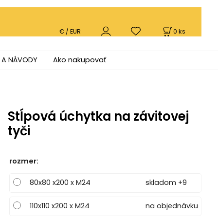
0
ks
€ / EUR
 A NÁVODY
Ako nakupovať
Stĺpová úchytka na závitovej
tyči
rozmer
:
80x80 x200 x M24
skladom +9
110x110 x200 x M24
na objednávku