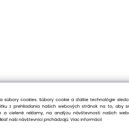
ávku môžete kedykoľvek zadať, náš e-shop je Vám k dispozícii 
a súbory cookies. Súbory cookie a ďalšie technológie sle
Tiež si nenechajte ujsť naše prebiehajúce ponuky! Prajeme Vám
žitku z prehliadania našich webových stránok na to, aby 
 a cielené reklamy, na analýzu návštevnosti našich we
iaľ naši návštevníci prichádzajú.
Viac informácií