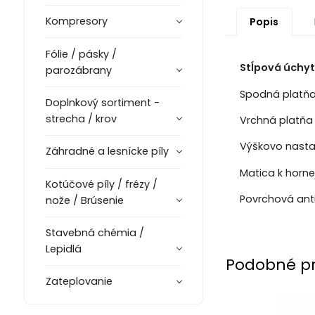
Kompresory
Popis
Fólie / pásky /
Stĺpová úchytk
parozábrany
Spodná platňa 8
Doplnkový sortiment -
strecha / krov
Vrchná platňa 80
Výškovo nasta
Záhradné a lesnícke píly
Matica k horne
Kotúčové píly / frézy /
Povrchová anti
nože / Brúsenie
Stavebná chémia /
Lepidlá
Podobné p
Zateplovanie