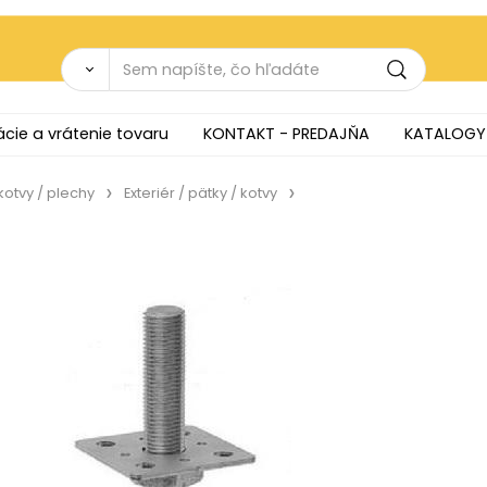
cie a vrátenie tovaru
KONTAKT - PREDAJŇA
KATALOGY
kotvy / plechy
Exteriér / pätky / kotvy