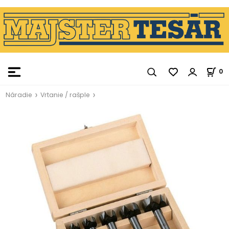
0
Náradie
Vrtanie / rašple