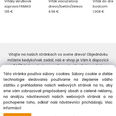
Vrtáky skrutkové
Vrták viacúčelový
Vrták do drev
súprava FAMAG
drevo/betón/železo
bodcom
135 €
4.56 €
1.008 €
Vitajte na našich stránkach vo svete dreva! Objednávku
môžete kedykoľvek zadať, náš e-shop je Vám k dispozícii
24/7. Nakupujte tovar online od najlepších značiek.
Skvelý výber a ceny. Tiež si nenechajte ujsť naše
Táto stránka používa súbory cookies. Súbory cookie a ďalšie
prebiehajúce ponuky! Prajeme Vám príjemné nakupovanie.
technológie sledovania používame na zlepšenie vášho
zážitku z prehliadania našich webových stránok na to, aby
sme vám zobrazovali prispôsobený obsah a cielené reklamy,
na analýzu návštevnosti našich webových stránok a na
pochopenie toho, odkiaľ naši návštevníci prichádzajú.
Viac
informácií
Zmeniť nastavenia cookies