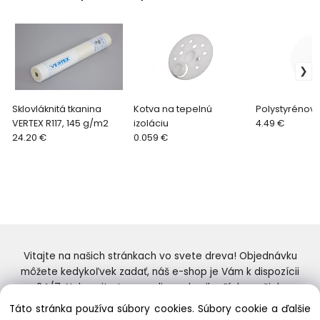
Sklovláknitá tkanina
Kotva na tepelnú
Polystyrénová
VERTEX R117, 145 g/m2
izoláciu
4.49 €
24.20 €
0.059 €
Vitajte na našich stránkach vo svete dreva! Objednávku
môžete kedykoľvek zadať, náš e-shop je Vám k dispozícii
24/7. Nakupujte tovar online od najlepších značiek.
Skvelý výber a ceny. Tiež si nenechajte ujsť naše
Táto stránka používa súbory cookies. Súbory cookie a ďalšie
prebiehajúce ponuky! Prajeme Vám príjemné nakupovanie.