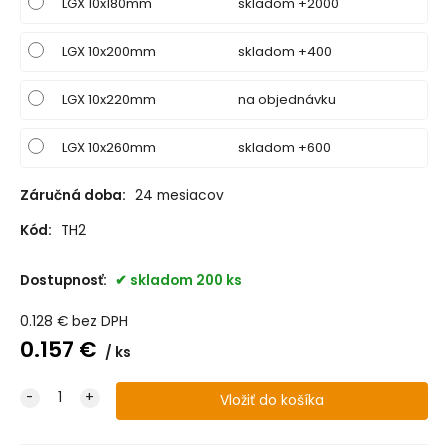
LGX 10x180mm
skladom +2000
LGX 10x200mm
skladom +400
LGX 10x220mm
na objednávku
LGX 10x260mm
skladom +600
Záručná doba:
24 mesiacov
Kód:
TH2
Dostupnosť:
skladom 200 ks
0.128
€
bez DPH
0.157
€
ks