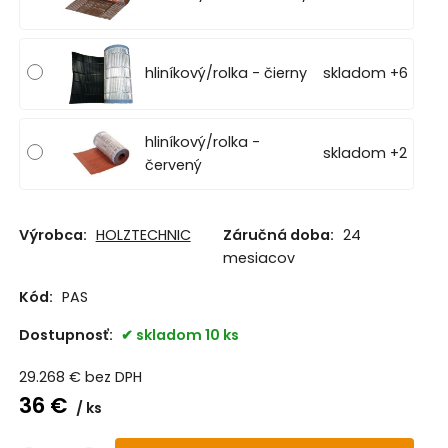
hliníkový/rolka - čierny
skladom +6
hliníkový/rolka -
skladom +2
červený
Výrobca:
HOLZTECHNIC
Záručná doba:
24
mesiacov
Kód:
PAS
Dostupnosť:
skladom 10 ks
29.268
€
bez DPH
36
€
ks