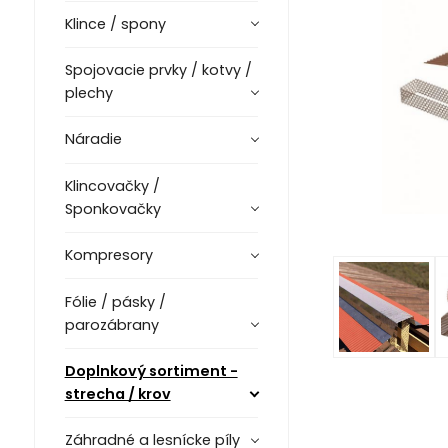
Klince / spony
Spojovacie prvky / kotvy /
plechy
Náradie
Klincovačky /
Sponkovačky
Kompresory
Fólie / pásky /
parozábrany
Doplnkový sortiment -
strecha / krov
Záhradné a lesnícke píly