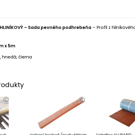
- HLINÍKOVÝ – Sada pevného podhrebeňa
– Profil z hliníkové
m x 5m
, hnedá, čierna
rodukty
ová
Vetrací hrebeň (proti vtákom
Vakaflex ALURAPID