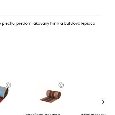
ho plechu, predom lakovaný hliník a butylová lepiaca
Vetrací pás, standard
Držiak strešnej laty 