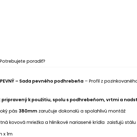
Potrebujete poradiť?
- PEVNÝ – Sada pevného podhrebeňa
– Profil z pozinkovanéh
t pripravený k použitiu, spolu s podhrebeňom, vrtmi a nad
roký pás
380mm
zaručuje dokonalú a spolahlivú montáž
ná kovová mriežka a hliníkové nariasené krídla zaisťujú stálu 
 x 1m