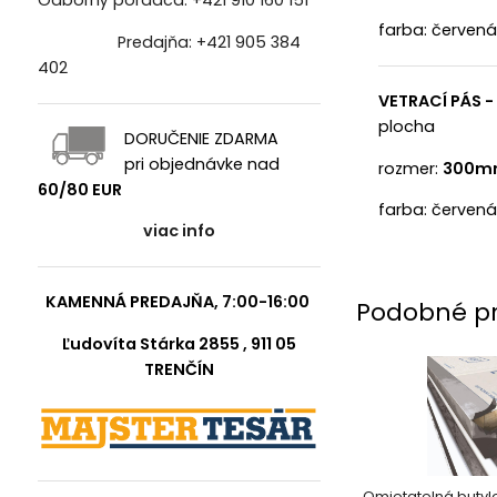
Odborný poradca:
+421 910 160 151
farba: červená
Predajňa:
+421 905 384
402
VETRACÍ PÁS 
plocha
DORUČENIE ZDARMA
pri objednávke nad
rozmer:
300m
60/80 EUR
farba: červená
viac info
KAMENNÁ PREDAJŇA, 7:00-16:00
Podobné p
Ľudovíta Stárka 2855 , 911 05
TRENČÍN
Omietatelná butyl