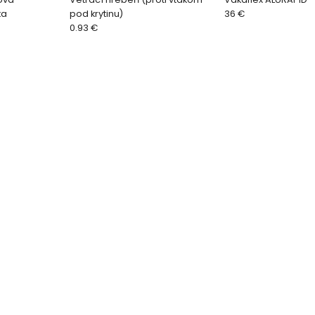
ka
pod krytinu)
36 €
0.93 €