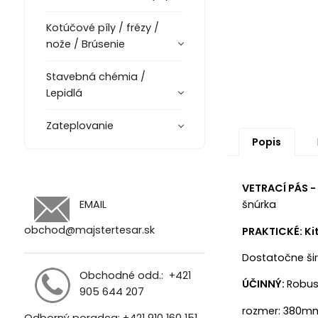
Kotúčové píly / frézy /
nože / Brúsenie
Stavebná chémia /
Lepidlá
Zateplovanie
Popis
VETRACÍ PÁS 
EMAIL
šnúrka
obchod@majstertesar.sk
PRAKTICKÉ: Ki
Dostatočne ši
Obchodné odd.:
+421
ÚČINNÝ:
Robust
905 644 207
rozmer: 380mm