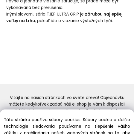
Pevné a jednotné viazanie zaručuje, že práca môže byť
vykonavaná bez prerušenia.
Inými slovami, séria TJEP ULTRA GRIP je
zárukou najlepšej
voľby na trhu
, pokiaľ ide o viazanie výstužných tyčí.
Vitajte na našich stránkach vo svete dreva! Objednávku
môžete kedykoľvek zadať, náš e-shop je Vám k dispozícii
24/7. Nakupujte tovar online od najlepších značiek.
Skvelý výber a ceny. Tiež si nenechajte ujsť naše
Táto stránka používa súbory cookies. Súbory cookie a ďalšie
prebiehajúce ponuky! Prajeme Vám príjemné nakupovanie.
technológie sledovania používame na zlepšenie vášho
zážitku z prehliadania našich webových stránok na to, aby