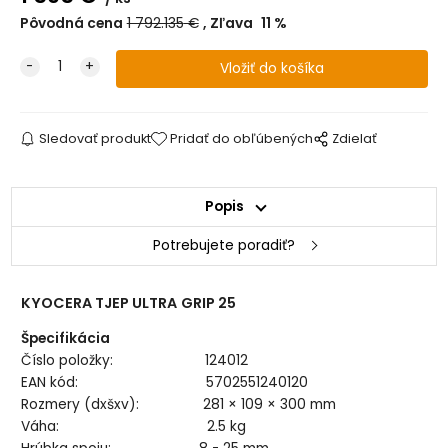
Pôvodná cena
1 792.135
€
Zľava
11
%
Sledovať produkt
Pridať do obľúbených
Zdielať
Popis
Potrebujete poradiť?
KYOCERA TJEP ULTRA
GRIP
25
Špecifikácia
Číslo položky: 124012
EAN kód: 5702551240120
Rozmery (dxšxv): 281 × 109 × 300 mm
Váha: 2.5 kg