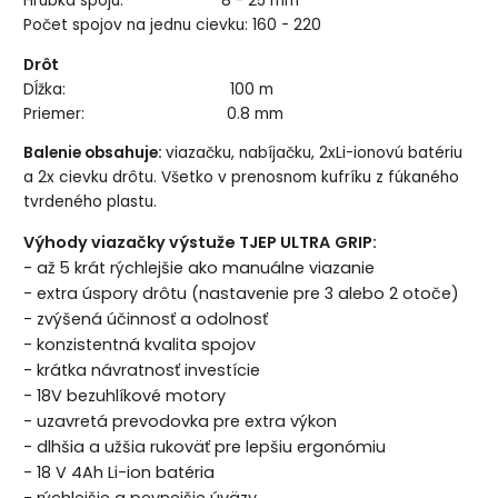
Hrúbka spoju: 8 - 25 mm
Počet spojov na jednu cievku: 160 - 220
Drôt
Dĺžka: 100 m
Priemer: 0.8 mm
Balenie obsahuje:
viazačku, nabíjačku, 2xLi-ionovú batériu
a 2x cievku drôtu. Všetko v prenosnom kufríku z fúkaného
tvrdeného plastu.
Výhody
viazačky výstuže
TJEP ULTRA
GRIP
:
- až
5 krát rýchlejšie ako manuálne viazanie
- extra úspory drôtu (nastavenie pre 3 alebo 2 otoče)
- zvýšená účinnosť a odolnosť
- konzistentná kvalita spojov
- krátka návratnosť investície
- 18V bezuhlíkové motory
- uzavretá prevodovka pre extra výkon
- dlhšia a užšia rukoväť pre lepšiu ergonómiu
- 18 V 4Ah Li-ion batéria