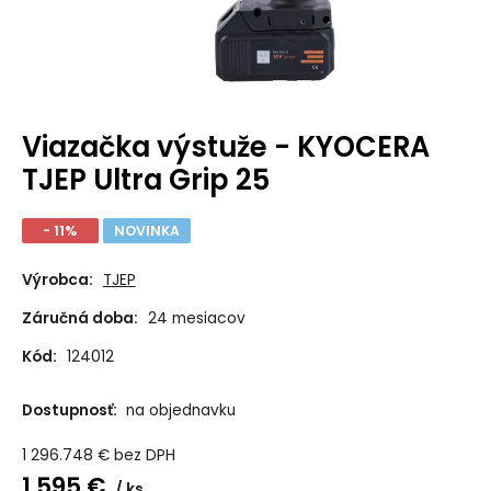
Viazačka výstuže - KYOCERA
TJEP Ultra Grip 25
- 11%
NOVINKA
Výrobca:
TJEP
Záručná doba:
24 mesiacov
Kód:
124012
Dostupnosť:
na objednavku
1 296.748
€
bez DPH
1 595
€
ks