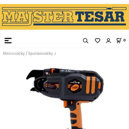
0
Klincovačky / Sponkovačky