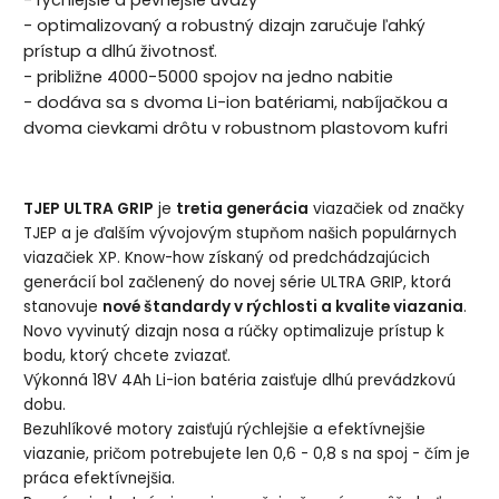
- rýchlejšie a pevnejšie úväzy
- optimalizovaný a robustný dizajn zaručuje ľahký
prístup a dlhú životnosť.
- približne 4000-5000 spojov na jedno nabitie
- dodáva sa s dvoma Li-ion batériami, nabíjačkou a
dvoma cievkami drôtu v robustnom plastovom kufri
TJEP ULTRA GRIP
je
tretia generácia
viazačiek od značky
TJEP a je ďalším vývojovým stupňom našich populárnych
viazačiek XP. Know-how získaný od predchádzajúcich
generácií bol začlenený do novej série ULTRA GRIP, ktorá
stanovuje
nové štandardy v rýchlosti a kvalite viazania
.
Novo vyvinutý dizajn nosa a rúčky optimalizuje prístup k
bodu, ktorý chcete zviazať.
Výkonná 18V 4Ah Li-ion batéria zaisťuje dlhú prevádzkovú
dobu.
Bezuhlíkové motory zaisťujú rýchlejšie a efektívnejšie
viazanie, pričom potrebujete len 0,6 - 0,8 s na spoj - čím je
práca efektívnejšia.