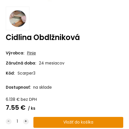
Cidlina Obdlžniková
Výrobca:
Pinie
Záručná doba:
24 mesiacov
Kód:
Scarper3
Dostupnosť:
na sklade
6.138
€
bez DPH
7.55
€
ks