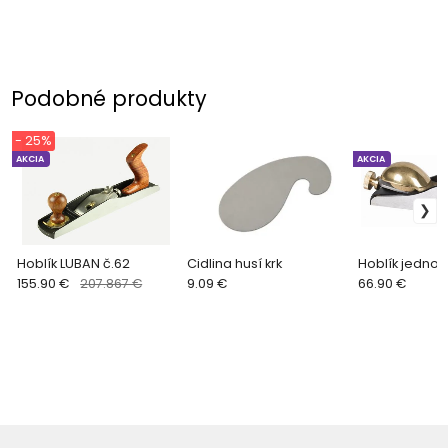
Podobné produkty
- 25%
AKCIA
AKCIA
Hoblík LUBAN č.62
Cidlina husí krk
Hoblík jednor
155.90 €
207.867 €
9.09 €
66.90 €