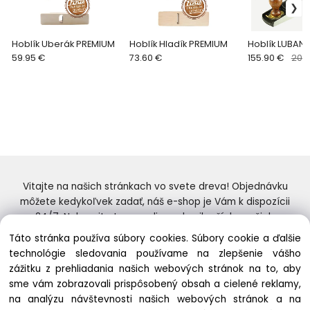
Hoblík Uberák PREMIUM
Hoblík Hladík PREMIUM
Hoblík LUBAN 
59.95 €
73.60 €
155.90 €
207
Vitajte na našich stránkach vo svete dreva! Objednávku
môžete kedykoľvek zadať, náš e-shop je Vám k dispozícii
24/7. Nakupujte tovar online od najlepších značiek.
Skvelý výber a ceny. Tiež si nenechajte ujsť naše
Táto stránka používa súbory cookies. Súbory cookie a ďalšie
prebiehajúce ponuky! Prajeme Vám príjemné nakupovanie.
technológie sledovania používame na zlepšenie vášho
zážitku z prehliadania našich webových stránok na to, aby
sme vám zobrazovali prispôsobený obsah a cielené reklamy,
na analýzu návštevnosti našich webových stránok a na