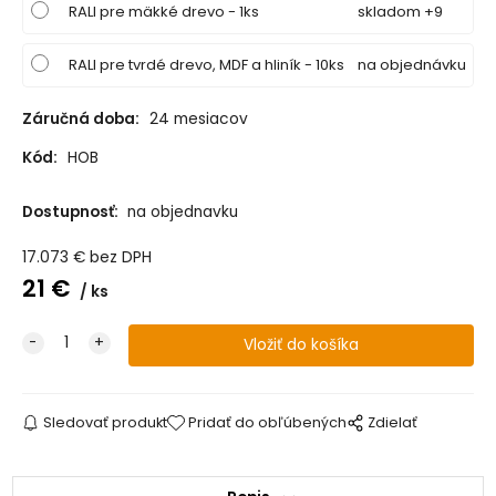
RALI pre mäkké drevo - 1ks
skladom +9
RALI pre tvrdé drevo, MDF a hliník - 10ks
na objednávku
Záručná doba:
24 mesiacov
Kód:
HOB
Dostupnosť:
na objednavku
17.073
€
bez DPH
21
€
ks
Sledovať produkt
Pridať do obľúbených
Zdielať