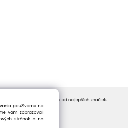
24/7. Nakupujte tovar online od najlepších značiek.
dovania používame na
 príjemné nakupovanie.
sme vám zobrazovali
bových stránok a na