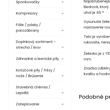
Najobľúbenejši
Sponkovačky
Bedrock, ktorý
uhol je 45 °
Kompresory
Vysunutie želi
Fólie / pásky /
nastavenie rov
parozábrany
Telo je vyrobe
Doplnkový sortiment -
rukoväte, nere
strecha / krov
Želiezko je z T
Záhradné a lesnícke píly
mm.
Značka LUBAN j
Kotúčové píly / frézy /
kvalitu a hodn
nože / Brúsenie
Stavebná chémia /
Lepidlá
Podobné p
Zateplovanie