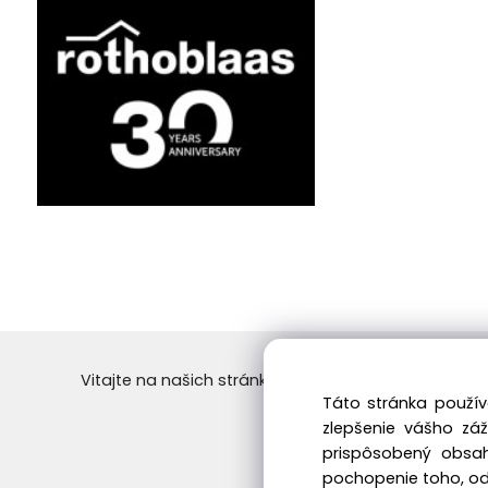
Vitajte na našich stránkach vo svete dreva! Objedn
Táto stránka použív
Skvelý výber a ceny. 
zlepšenie vášho zá
prispôsobený obsah
pochopenie toho, odk