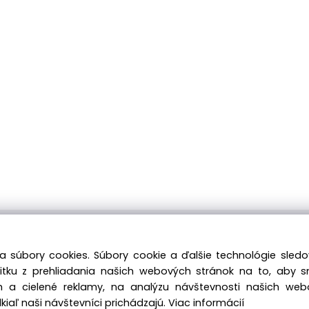
ávku môžete kedykoľvek zadať, náš e-shop je Vám k dispozícii 
a súbory cookies. Súbory cookie a ďalšie technológie sle
Tiež si nenechajte ujsť naše prebiehajúce ponuky! Prajeme Vám
žitku z prehliadania našich webových stránok na to, aby 
 a cielené reklamy, na analýzu návštevnosti našich we
iaľ naši návštevníci prichádzajú.
Viac informácií