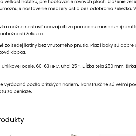
a veľkosť hoblíku, pre hobľovanie rovných plôch. Uloženie žel
 umožňuje nastavenie medzery ústia bez odobrania želiezka. 
ezka možno nastaviť naozaj citlivo pomocou mosadznej skrutky
nobežnosti želiezka.
né zo šedej liatiny bez vnútorného pnutia. Plaz i boky sú dobre
zová klopka.
10 uhlíkovej ocele, 60-63 HRC, uhol 25 °. Dĺžka tela 250 mm, šírk
e vyrábaná podľa britských noriem, konštrukčne sú veľmi po
otu za peniaze.
rodukty