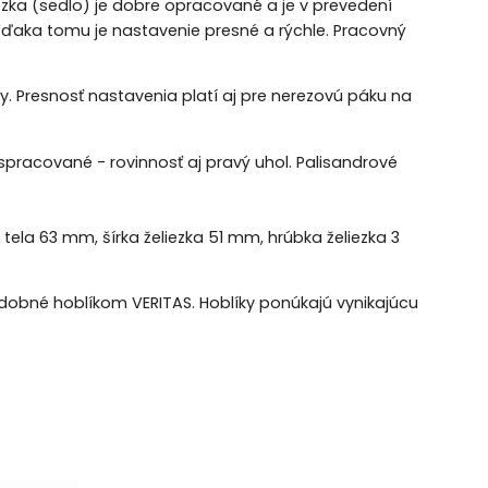
iezka (sedlo) je dobre opracované a je v prevedení
Vďaka tomu je nastavenie presné a rýchle. Pracovný
. Presnosť nastavenia platí aj pre nerezovú páku na
 spracované - rovinnosť aj pravý uhol. Palisandrové
a tela 63 mm, šírka želiezka 51 mm, hrúbka želiezka 3
dobné hoblíkom VERITAS. Hoblíky ponúkajú vynikajúcu