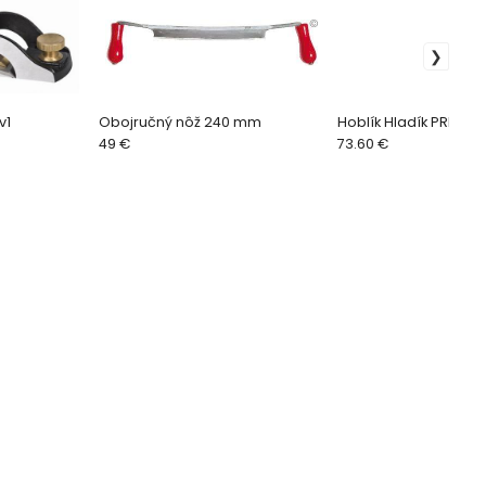
v1
Obojručný nôž 240 mm
Hoblík Hladík PREMIU
49 €
73.60 €