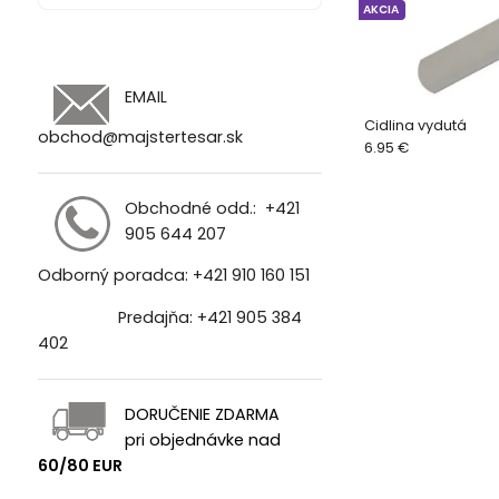
AKCIA
EMAIL
Cidlina vydutá
obchod@majstertesar.sk
6.95 €
Obchodné odd.:
+421
905 644 207
Odborný poradca:
+421 910 160 151
Predajňa:
+421 905 384
402
DORUČENIE ZDARMA
pri objednávke nad
60/80 EUR