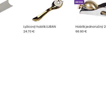
AKCIA
Lyžicový hoblík LUBAN
Hoblík jednoručný 2
24.70 €
66.90 €