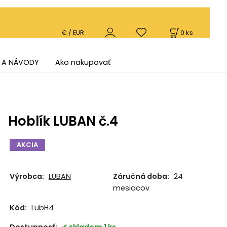
0
ks
€ / EUR
 A NÁVODY
Ako nakupovať
Hoblík LUBAN č.4
AKCIA
Výrobca:
LUBAN
Záručná doba:
24
mesiacov
Kód:
LubH4
Dostupnosť:
skladom 1 ks