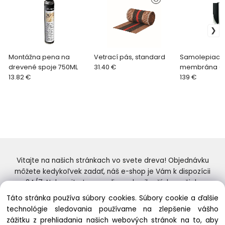
Montážna pena na
Vetrací pás, standard
Samolepiaca 
drevené spoje 750ML
31.40 €
membrána -
13.82 €
BAND
139 €
Vitajte na našich stránkach vo svete dreva! Objednávku
môžete kedykoľvek zadať, náš e-shop je Vám k dispozícii
24/7. Nakupujte tovar online od najlepších značiek.
Skvelý výber a ceny. Tiež si nenechajte ujsť naše
Táto stránka používa súbory cookies. Súbory cookie a ďalšie
prebiehajúce ponuky! Prajeme Vám príjemné nakupovanie.
technológie sledovania používame na zlepšenie vášho
zážitku z prehliadania našich webových stránok na to, aby