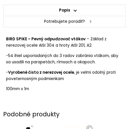
Popis
Potrebujete poradiť?
BIRD SPIKE – Pevný odpudzovač vtákov
– Základ z
nerezovej ocele AISI 304 a hroty AISI 201, A2
-54 ihiel usporiadaných do 3 radov zabránia vtákom, aby
sa usadili na parapetách, rímsach a okapoch.
-
Vyrobené čisto z nerezovej ocele
, je velmi odolný proti
poveternosným podmienkam
100mm x 1m
Podobné produkty