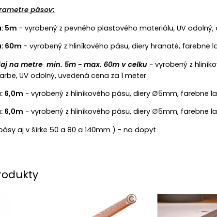
rametre pásov:
a: 5m
- vyrobený z pevného plastového materiálu, UV odolný
a: 60m
- vyrobený z hliníkového pásu, diery hranaté, farebne
aj na metre min. 5m - max. 60m v celku
- vyrobený z hliník
arbe, UV odolný, uvedená cena za 1 meter
: 6,0m
- vyrobený z hliníkového pásu, diery Ø5mm, farebne l
: 6,0m
- vyrobený z hliníkového pásu, diery
Ø
5mm, farebne la
ásy aj v šírke 50 a 80 a 140mm ) - na dopyt
rodukty