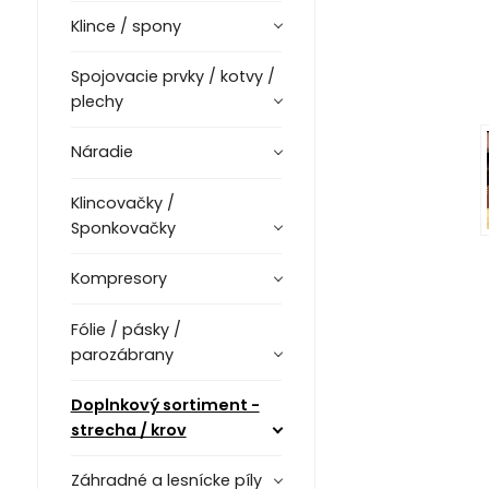
Klince / spony
Spojovacie prvky / kotvy /
plechy
Náradie
Klincovačky /
Sponkovačky
Kompresory
Fólie / pásky /
parozábrany
Doplnkový sortiment -
strecha / krov
Záhradné a lesnícke píly