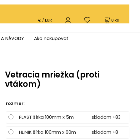
0
ks
€ / EUR
 A NÁVODY
Ako nakupovať
Vetracia mriežka (proti
vtákom)
rozmer
:
PLAST šírka 100mm x 5m
skladom +83
HLINÍK šírka 100mm x 60m
skladom +8