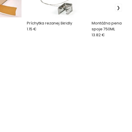
Príchytka rezanej škridly
Montážna pena na d
1.15 €
spoje 750ML
13.82 €