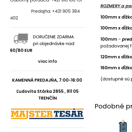
Odborný poradca:
+421 910 160 151
ROZMERY a pa
Predajňa:
+421 905 384
100mm x dĺžk
402
100mm x dĺžk
DORUČENIE ZDARMA
100mm
-
pred
pri objednávke nad
požadovanej f
60/80 EUR
120mm x dĺžka
viac info
160mm x dĺžka
(dostupné sú p
KAMENNÁ PREDAJŇA, 7:00-16:00
Ľudovíta Stárka 2855 , 911 05
TRENČÍN
Podobné p