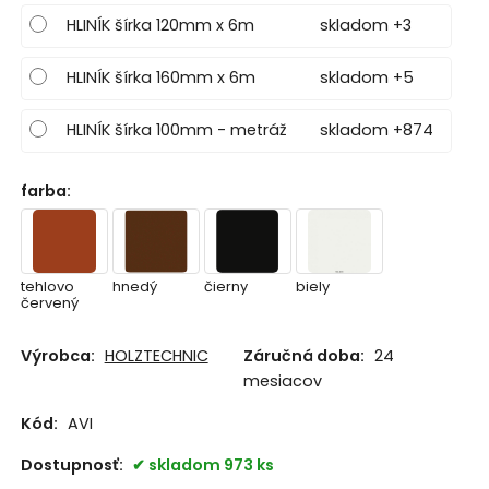
HLINÍK šírka 120mm x 6m
skladom +3
HLINÍK šírka 160mm x 6m
skladom +5
HLINÍK šírka 100mm - metráž
skladom +874
farba
:
tehlovo
hnedý
čierny
biely
červený
Výrobca:
HOLZTECHNIC
Záručná doba:
24
mesiacov
Kód:
AVI
Dostupnosť:
skladom 973 ks