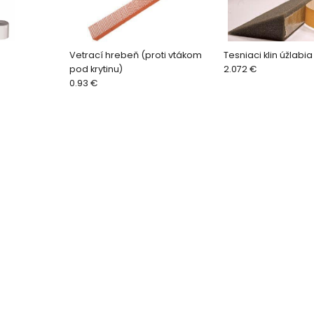
Vetrací hrebeň (proti vtákom
Tesniaci klin úžlabia
pod krytinu)
2.072 €
0.93 €