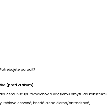
Potrebujete poradiť?
žka (proti vtákom)
iaducemu vstupu živočíchov a väčšiemu hmyzu do konštrukcie 
: tehlovo červená, hnedá alebo čierna/antracitová,