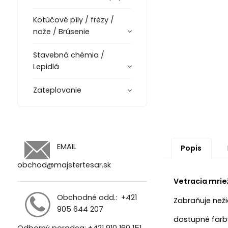
Kotúčové píly / frézy /
nože / Brúsenie
Stavebná chémia /
Lepidlá
Zateplovanie
EMAIL
Popis
obchod@majstertesar.sk
Vetracia mrie
Obchodné odd.:
+421
Zabraňuje než
905 644 207
dostupné farby