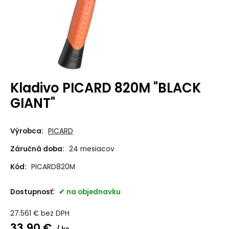
Kladivo PICARD 820M "BLACK
GIANT"
Výrobca:
PICARD
Záručná doba:
24 mesiacov
Kód:
PICARD820M
Dostupnosť:
na objednavku
27.561
€
bez DPH
33.90
€