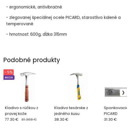
- ergonomické, antivibračné
- zlegovanej špeciálnej ocele PICARD, starostlivo kalené a
temperované
- hmotnosť: 600g, dĺžka 315mm
Podobné produkty
- 5%
AKCIA
Kladivo s rúčkou z
Kladivo tesárske z
Sponkovacie 
pravej kože
jedného kusu
PICARD
77.30 €
81.368 €
38.30 €
31.30 €