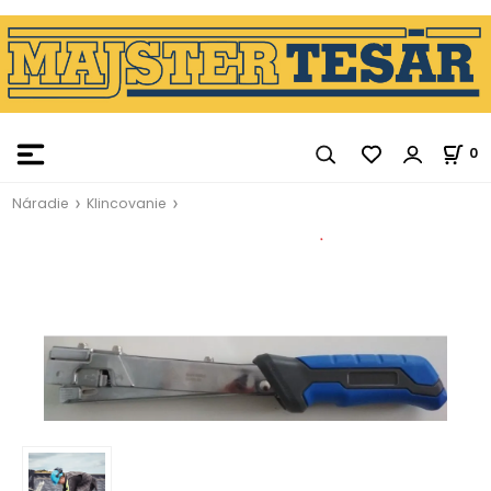
0
Náradie
Klincovanie