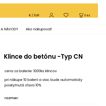
0
ks
€ / EUR
 A NÁVODY
Ako nakupovať
Klince do betónu -Typ CN
cena za balenie: 1000ks klincov
pri nákupe 10 balení a viac bude automaticky
poskytnutá zľava 10%
rozmer
: