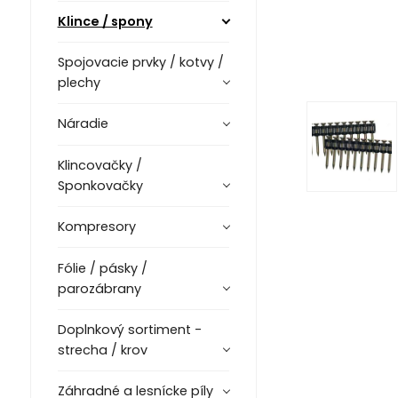
Klince / spony
Spojovacie prvky / kotvy /
plechy
Náradie
Klincovačky /
Sponkovačky
Kompresory
Fólie / pásky /
parozábrany
Doplnkový sortiment -
strecha / krov
Záhradné a lesnícke píly