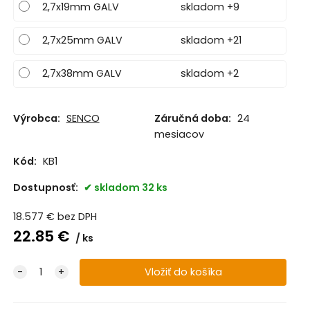
2,7x19mm GALV
skladom +9
2,7x25mm GALV
skladom +21
2,7x38mm GALV
skladom +2
Výrobca:
SENCO
Záručná doba:
24
mesiacov
Kód:
KB1
Dostupnosť:
skladom 32 ks
18.577
€
bez DPH
22.85
€
ks