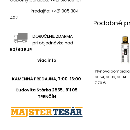
Odborný poradca:
+421 910 160 151
Predajňa:
+421 905 384
402
Podobné p
DORUČENIE ZDARMA
pri objednávke nad
60/80 EUR
viac info
Plynová bombička 
3854, 3883, 3884
KAMENNÁ PREDAJŇA, 7:00-16:00
7.70 €
Ľudovíta Stárka 2855 , 911 05
TRENČÍN