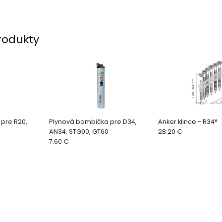
rodukty
pre R20,
Plynová bombička pre D34,
Anker klince - R34°
AN34, STG90, GT60
28.20 €
7.60 €