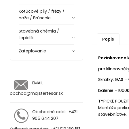
Kotúčové píly / frézy /
nože / Brúsenie
Stavebná chémia /
Lepidlá
Popis
Zateplovanie
Pozinkovane k
pre klincovačk
Skratky:
GAS = 
EMAIL
balenie - 1000
obchod@majstertesar.sk
TYPICKÉ POUŽITI
Montáže prvkov
Obchodné odd.:
+421
stavebníctve.
905 644 207