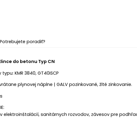
Potrebujete poradiť?
lince do betonu Typ CN
y typu: KMR 3840, GT40iSCP
vrátane plynovej náplne | GALV p
ozinkované, žlté zinkovanie.
ks
E:
 elektroinštalácií, sanitárnych rozvodov,
závesov pre podhľa