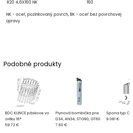
R20 4,6X160 NK
160
NK - oceľ, pozinkovaný povrch, BK - oceľ bez povrchovej
úpravy
Podobné produkty
BDC KLINCE páskove vo
Plynová bombička pre
Spona typ C
zvitku 16°
D34, AN34, STG90, GT60
9.081 €
59.72 €
7.60 €