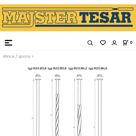
0
Klince / spony