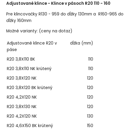
Adjustované klince - Klince v pásoch R20 110 - 160
Pre klincovačky R130 - 959 do dĺžky 130mm a R160-965 do
dĺžky 160mm
Možné varianty: (ceny na dotaz)
Adjustované klince R20 v
dĺžka (mm)
páse
R20 3,8X110 BK
110
R20 3,8X110 NK krútený
110
R20 3,8X120 NK
120
R20 3,8X120 BK krútený
120
R20 4,2X120 NK
120
R20 3,8X130 NK
120
R20 4,2X120 NK
130
R20 4,6X150 BK krútený
150