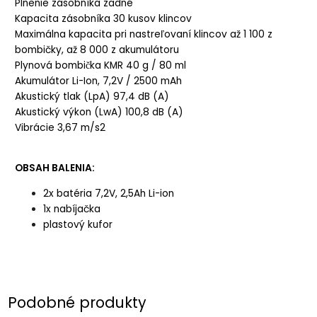
Plnenie zásobníka
zadné
Kapacita zásobníka
30 kusov klincov
Maximálna kapacita pri nastreľovaní klincov
až 1 100 z
bombičky, až 8 000 z akumulátoru
Plynová bombička
KMR 40 g / 80 ml
Akumulátor Li-Ion
, 7,2V / 2500 mAh
Akustický tlak (LpA)
97,4 dB (A)
Akustický výkon (LwA)
100,8 dB (A)
Vibrácie
3,67 m/s
2
OBSAH BALENIA:
2x batéria 7,2V, 2,5Ah Li-ion
1x nabíjačka
plastový kufor
Podobné produkty