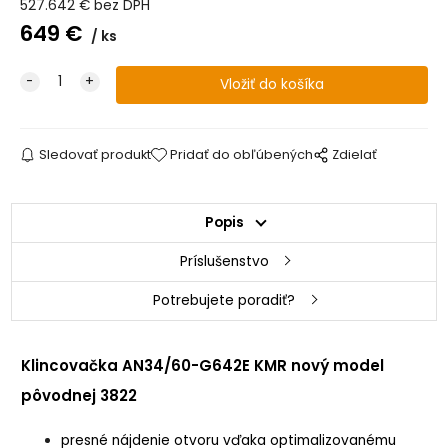
527.642
€
bez DPH
649
€
ks
Sledovať produkt
Pridať do obľúbených
Zdielať
Popis
Príslušenstvo
Potrebujete poradiť?
Klinco
vačka AN34/60-G642E KMR nový model
pôvodnej 3822
presné nájdenie otvoru vďaka optimalizovanému