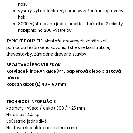
nosu
vysoký výkon, lahká, výborne vyvážená, integrovaný
hák
8000 výstrelov na jedno nabitie, stačia iba 2 minuty
nabíjania na 200 výstrelov
TYPICKÉ POUŽITIE
:
Montáže drevených konštrukcií
pomocou tesárskeho kovania (strešné konštrukcie,
drevostavby, záhradné drevené stavby.
SPOJOVACÍ PROSTRIEDOK:
Kotviace klince ANKER R34°, papierová alebo plastová
páska
Rozsah dĺžok (L)
40 – 60 mm
TECHNICKÉ INFORMÁCIE:
Rozmery (výška / dĺžka)
393 / 425 mm
Hmotnosť 4,0
kg
Spúšťanie
jednotlivé
Nastaviteľná hĺbka nastrelenia
áno