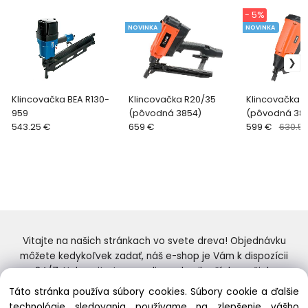
- 5%
NOVINKA
NOVINKA
Klincovačka BEA R130-
Klincovačka R20/35
Klincovačka 
959
(pôvodná 3854)
(pôvodná 38
543.25 €
659 €
599 €
630.5
Vitajte na našich stránkach vo svete dreva! Objednávku
môžete kedykoľvek zadať, náš e-shop je Vám k dispozícii
24/7. Nakupujte tovar online od najlepších značiek.
Skvelý výber a ceny. Tiež si nenechajte ujsť naše
Táto stránka používa súbory cookies. Súbory cookie a ďalšie
prebiehajúce ponuky! Prajeme Vám príjemné nakupovanie.
technológie sledovania používame na zlepšenie vášho