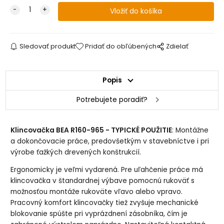
Sledovať produkt
Pridať do obľúbených
Zdielať
Popis
Potrebujete poradiť?
Klincovačka BEA R160-965 - TYPICKÉ POUŽITIE
: Montážne
a dokončovacie práce, predovšetkým v stavebníctve i pri
výrobe ťažkých drevených konštrukcií.
Ergonomicky je veľmi vydarená. Pre uľahčenie práce má
klincovačka v štandardnej výbave pomocnú rukoväť s
možnosťou montáže rukoväte vľavo alebo vpravo.
Pracovný komfort klincovačky tiež zvyšuje mechanické
blokovanie spúšte pri vyprázdnení zásobníka, čím je