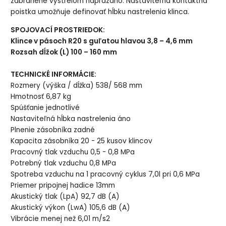
zabránené výstrelom naprázdno. Nastaviteľná kontaktná
poistka umožňuje definovať hĺbku nastrelenia klinca.
SPOJOVACÍ PROSTRIEDOK:
Klince v pásoch R20 s guľatou hlavou 3,8 – 4,6 mm
Rozsah dĺžok (L) 100
– 160 mm
TECHNICKÉ INFORMÁCIE:
Rozmery (výška / dĺžka) 538/ 568 mm
Hmotnosť 6,87 kg
Spúšťanie jednotlivé
Nastaviteľná hĺbka nastrelenia áno
Plnenie zásobníka zadné
Kapacita zásobníka 20 - 25 kusov klincov
Pracovný tlak vzduchu 0,5 - 0,8 MPa
Potrebný tlak vzduchu 0,8 MPa
Spotreba vzduchu na 1 pracovný cyklus 7,0l pri 0,6 MPa
Priemer pripojnej hadice 13mm
Akustický tlak (LpA) 92,7 dB (A)
Akustický výkon (LwA) 105,6 dB (A)
Vibrácie menej než 6,01 m/s2