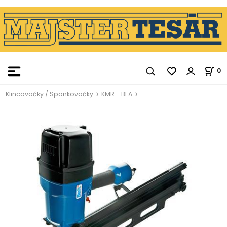
0
Klincovačky / Sponkovačky
KMR - BEA