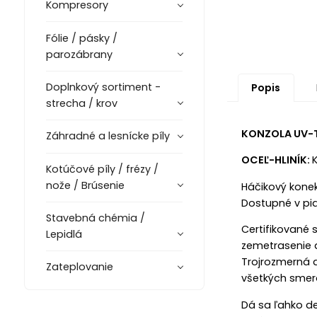
Kompresory
Fólie / pásky /
parozábrany
Doplnkový sortiment -
Popis
strecha / krov
KONZOLA UV-T 
Záhradné a lesnícke píly
OCEĽ-HLINÍK:
Kotúčové píly / frézy /
nože / Brúsenie
Háčikový konek
Dostupné v pi
Stavebná chémia /
Certifikované 
Lepidlá
zemetrasenie a
Trojrozmerná d
Zateplovanie
všetkých smer
Dá sa ľahko de