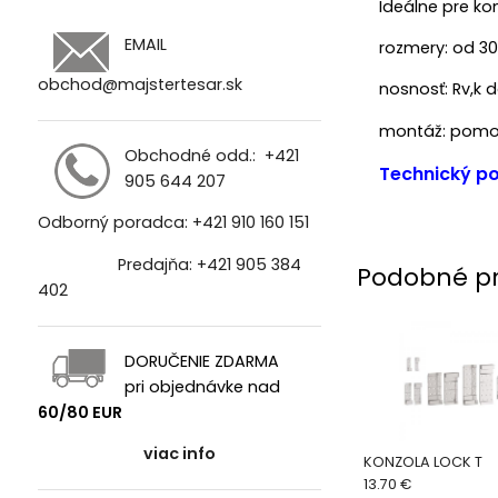
Ideálne pre kon
EMAIL
rozmery: od 3
obchod@majstertesar.sk
nosnosť: Rv,k 
montáž: pomoc
Obchodné odd.:
+421
Technický po
905 644 207
Odborný poradca:
+421 910 160 151
Predajňa:
+421 905 384
Podobné p
402
DORUČENIE ZDARMA
pri objednávke nad
60/80 EUR
viac info
KONZOLA LOCK T
13.70 €