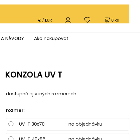
0
ks
€ / EUR
 A NÁVODY
Ako nakupovať
KONZOLA UV T
dostupné aj v iných rozmeroch
rozmer
:
UV-T 30x70
na objednávku
UV-T 40x85
na objednávku