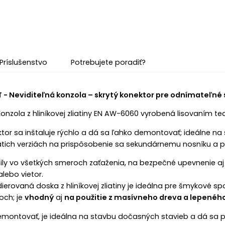
Príslušenstvo
Potrebujete poradiť?
- Neviditeľná konzola – skrytý konektor pre odnímateľné 
Konzola z hliníkovej zliatiny EN AW-6060 vyrobená lisovaním te
tor sa inštaluje rýchlo a dá sa ľahko demontovať; ideálne n
atich verziách na prispôsobenie sa sekundárnemu nosníku 
sily vo všetkých smeroch zaťaženia, na bezpečné upevnenie aj 
lebo vietor.
ierovaná doska z hliníkovej zliatiny je ideálna pre šmykové s
och; je
vhodný
aj
na použitie z masívneho dreva a lepeného
montovať, je ideálna na stavbu dočasných stavieb a dá sa po