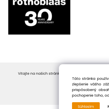
Vitajte na našich stránkach vo svete dreva! Objedn
Táto stránka použív
Skvelý výber a ceny. 
zlepšenie vášho zá
prispôsobený obsah
pochopenie toho, odk
Súhlasím