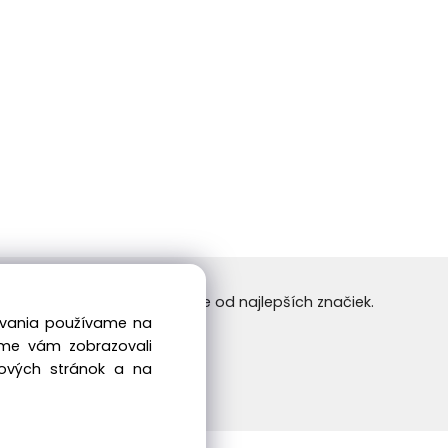
24/7. Nakupujte tovar online od najlepších značiek.
dovania používame na
 príjemné nakupovanie.
sme vám zobrazovali
bových stránok a na