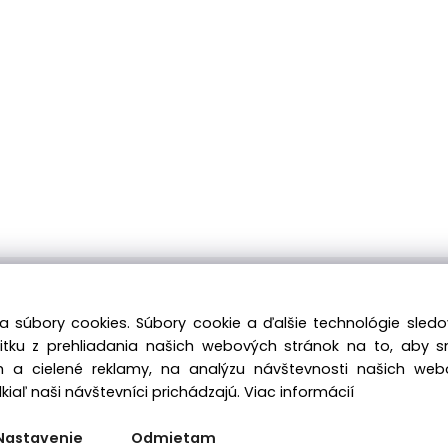
ávku môžete kedykoľvek zadať, náš e-shop je Vám k dispozícii 
a súbory cookies. Súbory cookie a ďalšie technológie sle
Tiež si nenechajte ujsť naše prebiehajúce ponuky! Prajeme Vám
žitku z prehliadania našich webových stránok na to, aby 
 a cielené reklamy, na analýzu návštevnosti našich we
iaľ naši návštevníci prichádzajú.
Viac informácií
Nastavenie
Odmietam