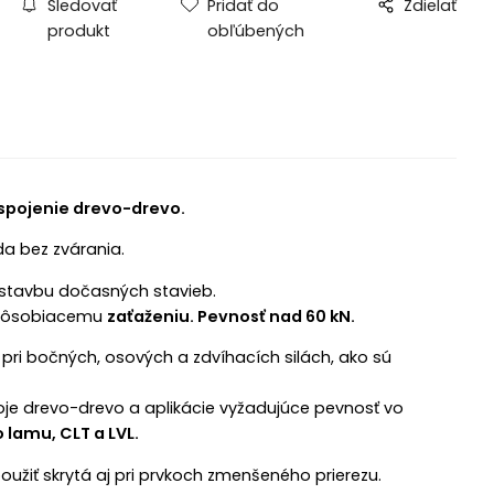
Sledovať
Pridať do
Zdielať
produkt
obľúbených
spojenie drevo-drevo.
da bez zvárania.
a stavbu dočasných stavieb.
a pôsobiacemu
zaťaženiu. Pevnosť nad 60 kN.
pri bočných, osových a zdvíhacích silách, ako sú
poje drevo-drevo a aplikácie vyžadujúce pevnosť vo
 lamu, CLT a LVL.
užiť skrytá aj pri prvkoch zmenšeného prierezu.