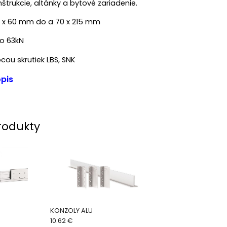
štrukcie, altánky a bytové zariadenie.
0 x 60 mm do a 70 x 215 mm
do 63kN
ou skrutiek LBS, SNK
pis
rodukty
KONZOLY ALU
10.62 €