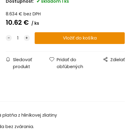
Dostupnosť:
skladom 1 ks
8.634
€
bez DPH
10.62
€
ks
Sledovať
Pridať do
Zdielať
produkt
obľúbených
latňa z hliníkovej zliatiny
da bez zvárania.