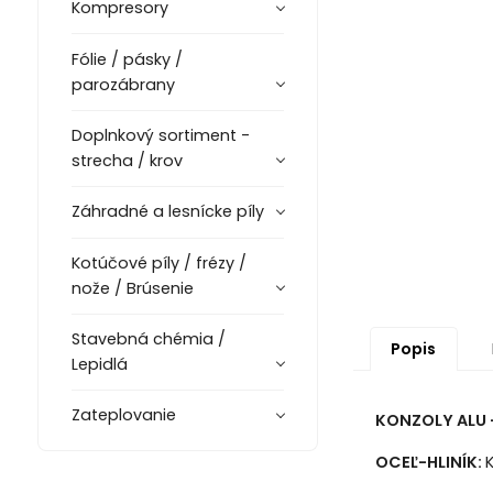
Kompresory
Fólie / pásky /
parozábrany
Doplnkový sortiment -
strecha / krov
Záhradné a lesnícke píly
Kotúčové píly / frézy /
nože / Brúsenie
Stavebná chémia /
Popis
Lepidlá
Zateplovanie
KONZOLY ALU –
OCEĽ-HLINÍK: