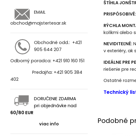
ŠTÍHLA JONŠT
EMAIL
PRISPÓSOBIVÉ
obchod@majstertesar.sk
RÝCHLA MONT
kolíkmi alebo
Obchodné odd.:
+421
NEVIDITEĽNÉ:
N
905 644 207
v exteriéry, a
Odborný poradca:
+421 910 160 151
IDEÁLNE PRE 
riešenie pre re
Predajňa:
+421 905 384
402
Ostatné rozme
Technický lis
DORUČENIE ZDARMA
pri objednávke nad
60/80 EUR
Podobné p
viac info