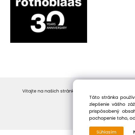
Vitajte na našich stránkach vo svete dreva! Objedn
Táto stránka použív
Skvelý výber a ceny. 
zlepšenie vášho zá
prispôsobený obsah
pochopenie toho, odk
Súhlasím