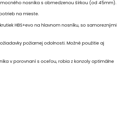
pomocného nosníka s obmedzenou šírkou (od 45mm).
potrieb na mieste.
krutiek HBS+evo na hlavnom nosníku, so samoreznými
ožiadavky požiarnej odolnosti. Možné použitie aj
iníka v porovnaní s oceľou, robia z konzoly optimálne