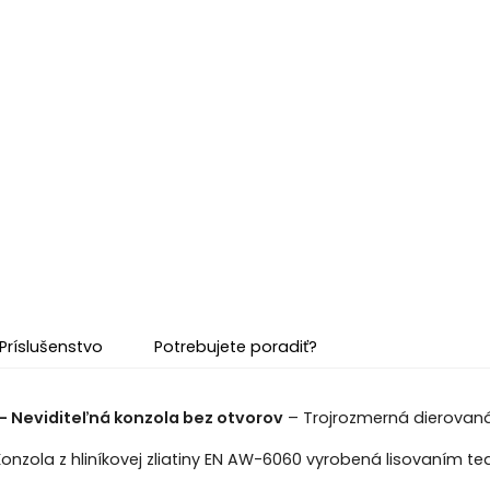
Príslušenstvo
Potrebujete poradiť?
 Neviditeľná konzola bez otvorov
– Trojrozmerná dierovaná p
Konzola z hliníkovej zliatiny EN AW-6060 vyrobená lisovaním te