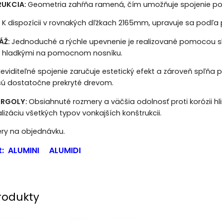
RUKCIA:
Geometria zahŕňa ramená, čím umožňuje spojenie 
:
K dispozícii v rovnakých dľžkach 2165mm, upravuje sa podľa 
ÁŽ:
Jednoduché a rýchle upevnenie je realizované pomocou s
 s hladkými na pomocnom nosníku.
eviditeľné spojenie zaručuje estetický efekt a zároveň spľňa p
k sú dostatočne prekryté drevom.
PERGOLY:
Obsiahnuté rozmery a väčšia odolnosť proti korózii hl
alizáciu všetkých typov vonkajších konštrukcii.
ry na objednávku.
t:
ALUMINI
ALUMIDI
rodukty