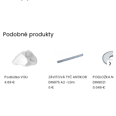
Podobné produkty
Podložka VGU
ZÁVITOVÁ TYČ ANTIKOR
PODLOŽKA NA
4.69 €
DIN975 A2 -1,0m
DIN9021
0 €
0.049 €