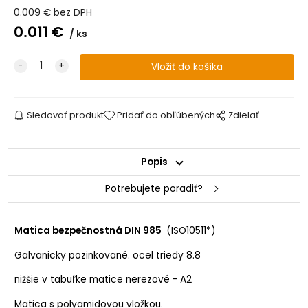
0.009
€
bez DPH
0.011
€
ks
Sledovať produkt
Pridať do obľúbených
Zdielať
Popis
Potrebujete poradiť?
Matica bezpečnostná DIN 985
(ISO10511*)
Galvanicky pozinkované. ocel triedy 8.8
nižšie v tabuľke matice nerezové - A2
Matica s polyamidovou vložkou.