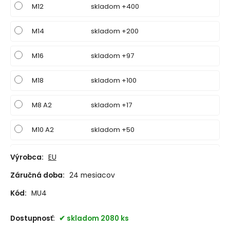
M12
skladom +400
M14
skladom +200
M16
skladom +97
M18
skladom +100
M8 A2
skladom +17
M10 A2
skladom +50
M12 A2
skladom +50
Výrobca:
EU
Záručná doba:
24 mesiacov
M16 A2
skladom +50
Kód:
MU4
Dostupnosť:
skladom 2080 ks