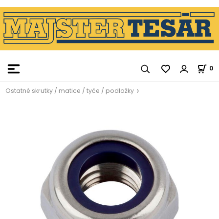
0
Ostatné skrutky / matice / tyče / podložky