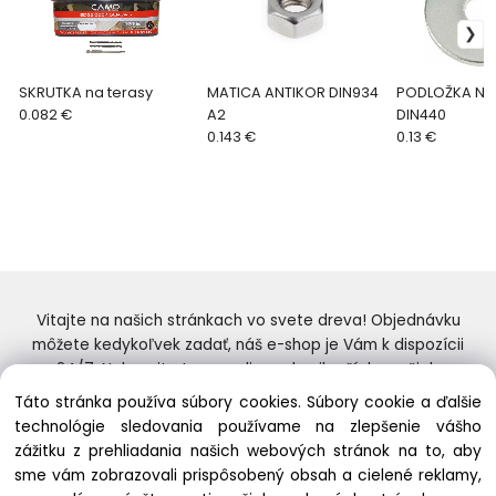
SKRUTKA na terasy
MATICA ANTIKOR DIN934
PODLOŽKA NA
0.082 €
A2
DIN440
0.143 €
0.13 €
Vitajte na našich stránkach vo svete dreva! Objednávku
môžete kedykoľvek zadať, náš e-shop je Vám k dispozícii
24/7. Nakupujte tovar online od najlepších značiek.
Skvelý výber a ceny. Tiež si nenechajte ujsť naše
Táto stránka používa súbory cookies. Súbory cookie a ďalšie
prebiehajúce ponuky! Prajeme Vám príjemné nakupovanie.
technológie sledovania používame na zlepšenie vášho
zážitku z prehliadania našich webových stránok na to, aby
sme vám zobrazovali prispôsobený obsah a cielené reklamy,