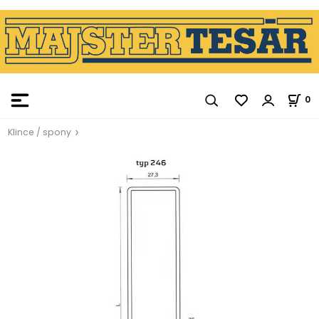
0
Klince / spony