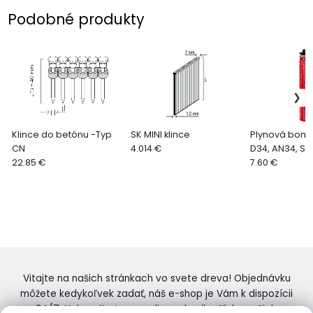
Podobné produkty
Klince do betónu -Typ
SK MINI klince
Plynová bomb
CN
4.014 €
D34, AN34, ST
22.85 €
7.60 €
Vitajte na našich stránkach vo svete dreva! Objednávku
môžete kedykoľvek zadať, náš e-shop je Vám k dispozícii
24/7. Nakupujte tovar online od najlepších značiek.