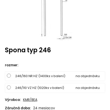
Spona typ 246
rozmer
:
246/160 NR HZ (1400ks v balení)
na objednávku
246/110 VZ HZ (1020ks v balení)
na objednávku
Výrobca:
KMR/BEA
Záručná doba:
24 mesiacov