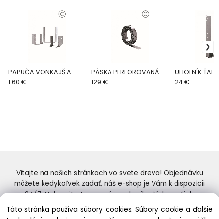
PAPUČA VONKAJŠIA
PÁSKA PERFOROVANÁ
UHOLNÍK ŤAH
1.60 €
129 €
24 €
Vitajte na našich stránkach vo svete dreva! Objednávku
môžete kedykoľvek zadať, náš e-shop je Vám k dispozícii
24/7. Nakupujte tovar online od najlepších značiek.
Skvelý výber a ceny. Tiež si nenechajte ujsť naše
Táto stránka používa súbory cookies. Súbory cookie a ďalšie
prebiehajúce ponuky! Prajeme Vám príjemné nakupovanie.