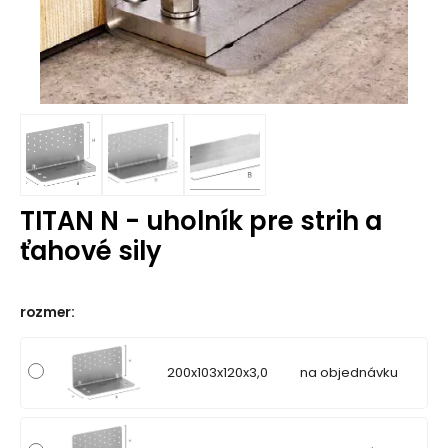
TITAN N - uholník pre strih a
ťahové sily
rozmer
:
200x103x120x3,0
na objednávku