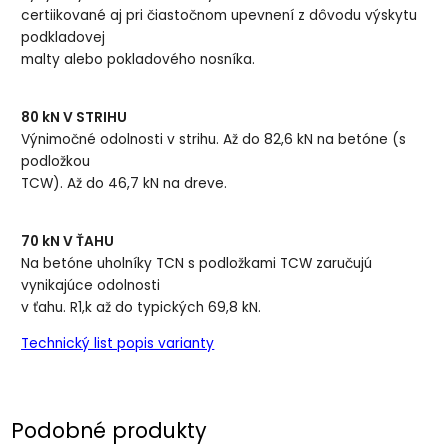
certiikované aj pri čiastočnom upevnení z dôvodu výskytu
podkladovej
malty alebo pokladového nosníka.
80 kN V STRIHU
Výnimočné odolnosti v strihu. Až do 82,6 kN na betóne (s
podložkou
TCW). Až do 46,7 kN na dreve.
70 kN V ŤAHU
Na betóne uholníky TCN s podložkami TCW zaručujú
vynikajúce odolnosti
v ťahu. R1,k až do typických 69,8 kN.
Technický list popis varianty
Podobné produkty