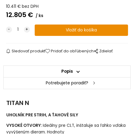
10.411
€
bez DPH
12.805
€
ks
Sledovať produkt
Pridať do obľúbených
Zdielať
Popis
Potrebujete poradiť?
TITAN N
UHOLNÍK PRE STRIH, A ŤAHOVÉ SILY
VYSOKÉ OTVORY:
Ideálny pre CLT, inštaluje sa ľahko vďaka
vyvýšeným dieram. Hodnoty