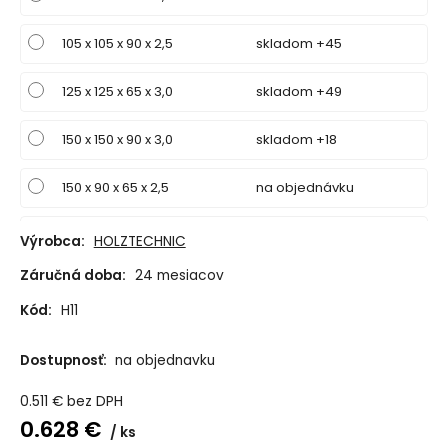
105 x 105 x 90 x 2,5
skladom +45
125 x 125 x 65 x 3,0
skladom +49
150 x 150 x 90 x 3,0
skladom +18
150 x 90 x 65 x 2,5
na objednávku
172 x 105 x 90 x 3,0
na objednávku
Výrobca:
HOLZTECHNIC
Záručná doba:
24 mesiacov
Kód:
H11
Dostupnosť:
na objednavku
0.511
€
bez DPH
0.628
€
ks