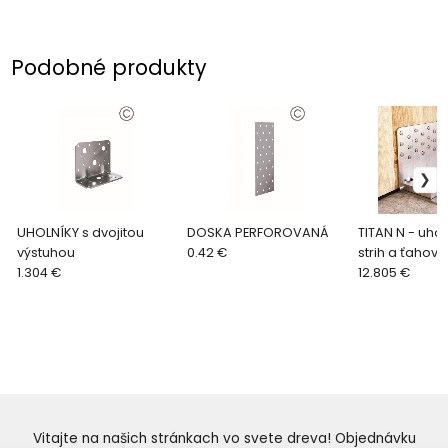
Podobné produkty
UHOLNÍKY s dvojitou
DOSKA PERFOROVANÁ
TITAN N - uhol
výstuhou
0.42 €
strih a ťahové 
1.304 €
12.805 €
Vitajte na našich stránkach vo svete dreva! Objednávku