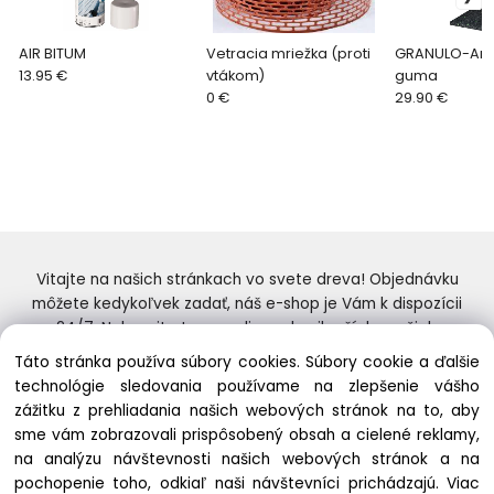
AIR BITUM
Vetracia mriežka (proti
GRANULO-Ant
13.95 €
vtákom)
guma
0 €
29.90 €
Vitajte na našich stránkach vo svete dreva! Objednávku
môžete kedykoľvek zadať, náš e-shop je Vám k dispozícii
24/7. Nakupujte tovar online od najlepších značiek.
Skvelý výber a ceny. Tiež si nenechajte ujsť naše
Táto stránka používa súbory cookies. Súbory cookie a ďalšie
prebiehajúce ponuky! Prajeme Vám príjemné nakupovanie.
technológie sledovania používame na zlepšenie vášho
zážitku z prehliadania našich webových stránok na to, aby
sme vám zobrazovali prispôsobený obsah a cielené reklamy,
na analýzu návštevnosti našich webových stránok a na
pochopenie toho, odkiaľ naši návštevníci prichádzajú.
Viac