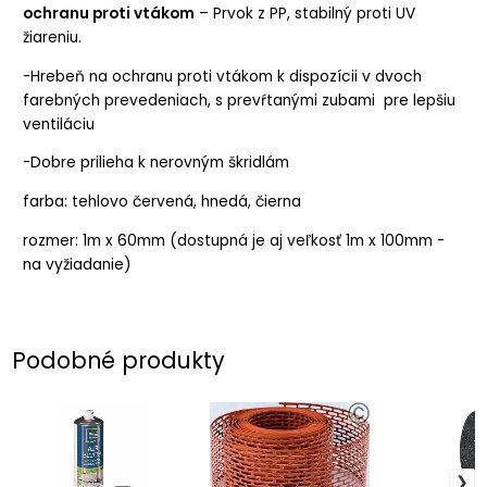
ochranu proti vtákom
– Prvok z PP, stabilný proti UV
žiareniu.
-Hrebeň na ochranu proti vtákom k dispozícii v dvoch
farebných prevedeniach, s prevŕtanými zubami pre lepšiu
ventiláciu
-Dobre prilieha k nerovným škridlám
farba: tehlovo červená, hnedá, čierna
rozmer: 1m x 60mm (dostupná je aj veľkosť 1m x 100mm -
na vyžiadanie)
Podobné produkty