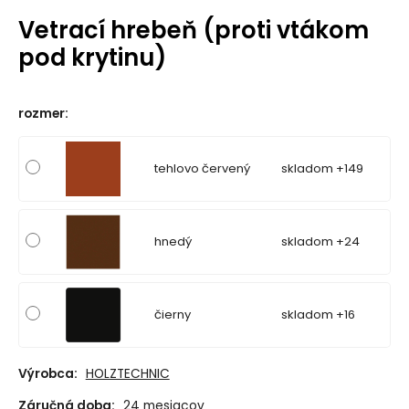
Vetrací hrebeň (proti vtákom
pod krytinu)
rozmer
:
tehlovo červený
skladom +149
hnedý
skladom +24
čierny
skladom +16
Výrobca:
HOLZTECHNIC
Záručná doba:
24 mesiacov