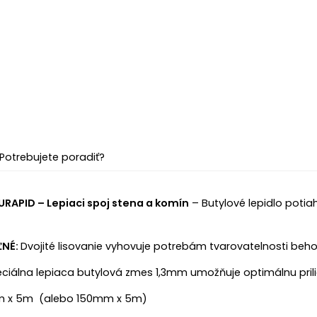
Potrebujete poradiť?
URAPID – Lepiaci spoj stena a komín
– Butylové lepidlo potia
ĽNÉ:
Dvojité lisovanie vyhovuje potrebám tvarovatelnosti be
ciálna lepiaca butylová zmes 1,3mm umožňuje optimálnu pril
m x 5m (alebo 150mm x 5m)