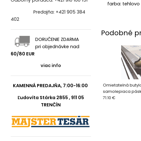
Odborný poradca:
+421 910 160 151
farba: tehlovo
Predajňa:
+421 905 384
402
Podobné p
DORUČENIE ZDARMA
pri objednávke nad
60/80 EUR
viac info
Omietatelná butyl
KAMENNÁ PREDAJŇA, 7:00-16:00
samolepiaca pás
Ľudovíta Stárka 2855 , 911 05
71.10 €
TRENČÍN