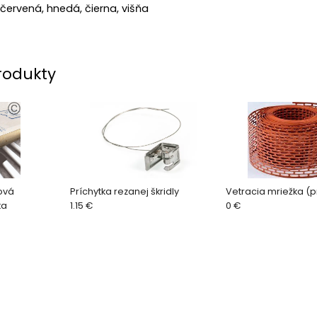
 červená, hnedá, čierna, višňa
rodukty
ová
Príchytka rezanej škridly
Vetracia mriežka (p
ka
1.15 €
0 €