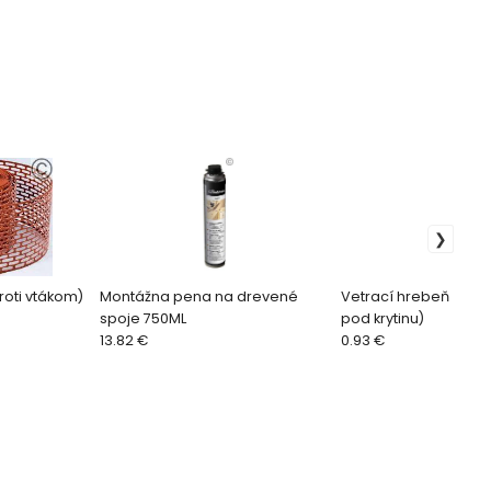
roti vtákom)
Montážna pena na drevené
Vetrací hrebeň (prot
spoje 750ML
pod krytinu)
13.82 €
0.93 €