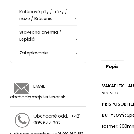
Kotúčové píly / frézy /
nože / Brúsenie
Stavebná chémia /
Lepidlá
Zateplovanie
Popis
VAKAFLEX - AL
EMAIL
vrstvou.
obchod@majstertesar.sk
PRISPOSOBITE
BUTYLOVÝ:
Špe
Obchodné odd.:
+421
905 644 207
rozmer: 300m