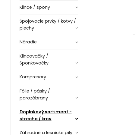
Klince / spony
Spojovacie prvky / kotvy /
plechy
Náradie
Klincovačky /
Sponkovačky
Kompresory
Fólie / pásky /
parozábrany
Doplnkový sortiment -
strecha / krov
Záhradné a lesnícke píly