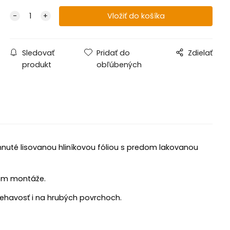
Sledovať
Pridať do
Zdielať
produkt
obľúbených
hnuté lisovanou hliníkovou fóliou s predom lakovanou
hom montáže.
iehavosť i na hrubých povrchoch.