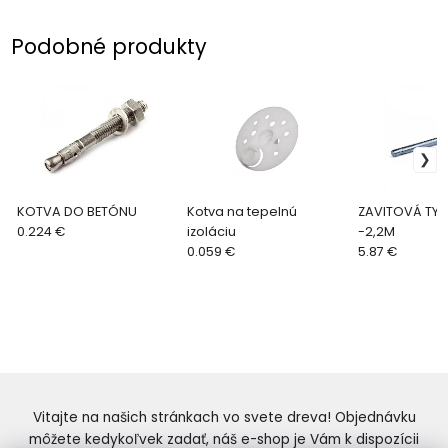
Podobné produkty
KOTVA DO BETÓNU
Kotva na tepelnú
ZAVITOVÁ TYČ
0.224 €
izoláciu
-2,2M
0.059 €
5.87 €
Vitajte na našich stránkach vo svete dreva! Objednávku
môžete kedykoľvek zadať, náš e-shop je Vám k dispozícii