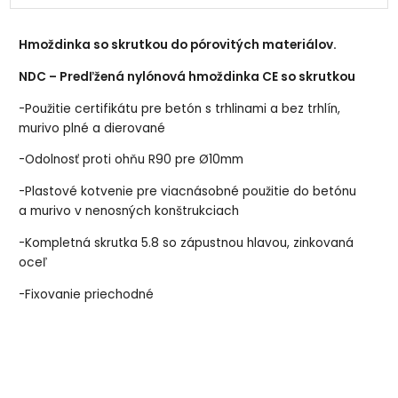
Hmoždinka so skrutkou do pórovitých materiálov.
NDC – Predľžená nylónová hmoždinka CE so skrutkou
-Použitie certifikátu pre betón s trhlinami a bez trhlín,
murivo plné a dierované
-Odolnosť proti ohňu R90 pre Ø10mm
-Plastové kotvenie pre viacnásobné použitie do betónu
a murivo v nenosných konštrukciach
-Kompletná skrutka 5.8 so zápustnou hlavou, zinkovaná
oceľ
-Fixovanie priechodné