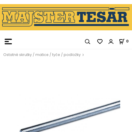
0
Ostatné skrutky / matice / tyče / podložky