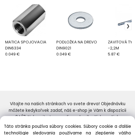
MATICA SPOJOVACIA
PODLOŽKA NA DREVO
ZAVITOVÁ TYČ
DIN6334
DIN9021
-2,2M
0.049 €
0.049 €
5.87 €
Vitajte na našich stránkach vo svete dreva! Objednávku
môžete kedykoľvek zadať, náš e-shop je Vám k dispozícii
24/7. Nakupujte tovar online od najlepších značiek.
Skvelý výber a ceny. Tiež si nenechajte ujsť naše
Táto stránka používa súbory cookies. Súbory cookie a ďalšie
prebiehajúce ponuky! Prajeme Vám príjemné nakupovanie.
technológie sledovania používame na zlepšenie vášho