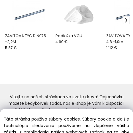
ZAVITOVÁ TYČ DIN975
Podložka VGU
ZAVITOVÁ TYČ
-2,2M
4.69 €
4.8 -1,0m
5.87 €
1.112 €
Vitajte na našich stránkach vo svete dreva! Objednávku
môžete kedykoľvek zadať, náš e-shop je Vám k dispozícii
24/7. Nakupujte tovar online od najlepších značiek.
Skvelý výber a ceny. Tiež si nenechajte ujsť naše
Táto stránka používa súbory cookies. Súbory cookie a ďalšie
prebiehajúce ponuky! Prajeme Vám príjemné nakupovanie.
technológie sledovania používame na zlepšenie vášho
zážitku z prehliadania našich webových stránok na to, aby