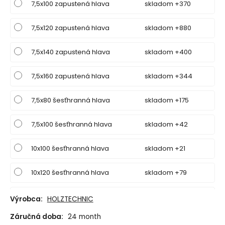
7,5x100 zapustená hlava
skladom +370
7,5x120 zapustená hlava
skladom +880
7,5x140 zapustená hlava
skladom +400
7,5x160 zapustená hlava
skladom +344
7,5x80 šesťhranná hlava
skladom +175
7,5x100 šesťhranná hlava
skladom +42
10x100 šesťhranná hlava
skladom +21
10x120 šesťhranná hlava
skladom +79
10x140 šesťhranná hlava
skladom +100
Výrobca:
HOLZTECHNIC
Záručná doba:
24 month
12x120 šesťhranná hlava
skladom +47