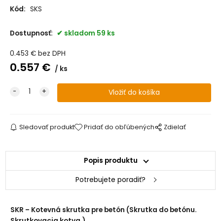
Kód:
SKS
12x160 šesťhranná hlava
na objednávku
Dostupnosť:
skladom 59 ks
12x200 šesťhranná hlava
skladom +65
0.453
€
bez DPH
0.557
€
ks
Sledovať produkt
Pridať do obľúbených
Zdielať
Popis produktu
Potrebujete poradiť?
SKR – Kotevná skrutka pre betón (Skrutka do betónu.
Skrutkovacia kotva.)