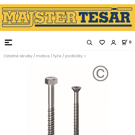
0
Ostatné skrutky / matice / tyče / podložky