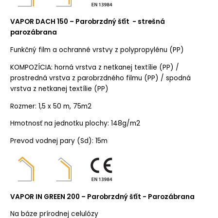
VAPOR DACH 150 – Parobrzdný šťít - strešná
parozábrana
Funkčný film a ochranné vrstvy z polypropylénu (PP)
KOMPOZÍCIA: horná vrstva z netkanej textílie (PP) /
prostredná vrstva z parobrzdného filmu (PP) / spodná
vrstva z netkanej textílie (PP)
Rozmer: 1,5 x 50 m, 75m2
Hmotnosť na jednotku plochy: 148g/m2
Prevod vodnej pary (Sd): 15m
VAPOR IN GREEN 200
– Parobrzdný šťít - Parozábrana
Na báze prírodnej celulózy