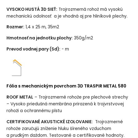
VYSOKO HUSTÁ 3D SIEŤ:
Trojrozmerná rohož má vysokú
mechanickú odolnosť a je vhodná aj pre hliníkové plechy.
Rozmer:
1,4 x 25 m, 35m2
Hmotnosť na jednotku plochy:
350g/m2
Prevod vodnej pary (Sd):
- m
Fólia s mechanickým povrchom 3D TRASPIR METAL 580
ROOF METAL
– Trojrozmerné rohože pre plechové strechy
– Vysoko priedušná membrána prirazená k trojvrstvovej
rohoži a ochrannému plstu
CERTIFIKOVANÉ AKUSTICKÉ IZOLOVANIE:
Trojrozmerné
rohože zaručujú zníženie hluku šíreného vzduchom
a prudkým daždom. Testované a certifikované hodnoty.