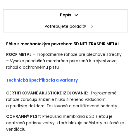
Popis
Potrebujete poradiť?
Fólia s mechanickým povrchom 3D NET TRASPIR METAL
ROOF METAL
– Trojrozmerné rohože pre plechové strechy
– Vysoko priedušná membrána prirazená k trojvrstvovej
rohoži a ochrannému plstu
Technická špecifikácia a varianty
CERTIFIKOVANÉ AKUSTICKÉ IZOLOVANIE:
Trojrozmerné
rohože zaručujú zníženie hluku šíreného vzduchom
a prudkým daždom. Testované a certifikované hodnoty.
OCHRANNÝ PLST:
Priedušná membrána s 3D sietou je
opatrená petinou vrstvy, ktorá blokuje nečistoty a uľahčuje
ventiláciu.