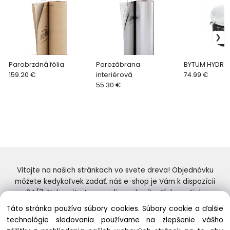
Parobrzdná fólia
Parozábrana
BYTUM HYDRO
159.20 €
interiérová
74.99 €
55.30 €
Vitajte na našich stránkach vo svete dreva! Objednávku
môžete kedykoľvek zadať, náš e-shop je Vám k dispozícii
24/7. Nakupujte tovar online od najlepších značiek.
Skvelý výber a ceny. Tiež si nenechajte ujsť naše
Táto stránka používa súbory cookies. Súbory cookie a ďalšie
prebiehajúce ponuky! Prajeme Vám príjemné nakupovanie.
technológie sledovania používame na zlepšenie vášho