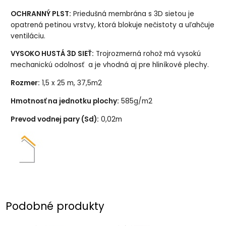
OCHRANNÝ PLST:
Priedušná membrána s 3D sietou je
opatrená petinou vrstvy, ktorá blokuje nečistoty a uľahčuje
ventiláciu.
VYSOKO HUSTÁ 3D SIEŤ:
Trojrozmerná rohož má vysokú
mechanickú odolnosť a je vhodná aj pre hliníkové plechy.
Rozmer:
1,5 x 25 m, 37,5m2
Hmotnosť na jednotku plochy:
585g/m2
Prevod vodnej pary (Sd):
0,02m
Podobné produkty