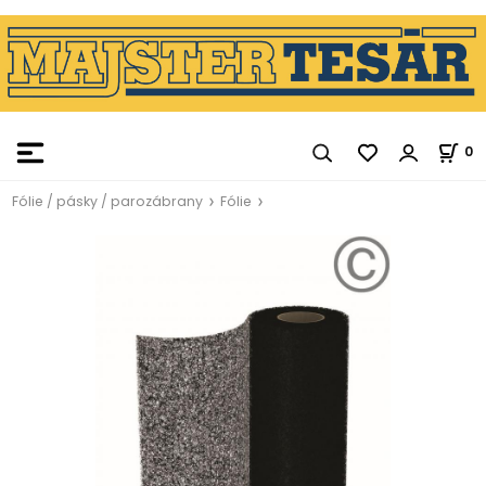
0
Fólie / pásky / parozábrany
Fólie