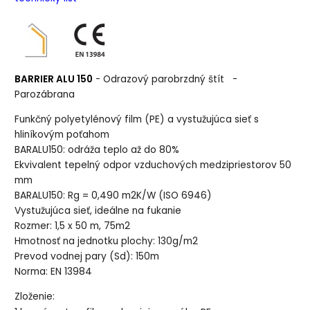
BARRIER ALU 150
- Odrazový parobrzdný štít -
Parozábrana
Funkčný polyetylénový film (PE) a vystužujúca sieť s
hliníkovým poťahom
BARALU150: odráža teplo až do 80%
Ekvivalent tepelný odpor vzduchových medzipriestorov 50
mm
BARALU150: Rg = 0,490 m2K/W (ISO 6946)
Vystužujúca sieť, ideálne na fukanie
Rozmer: 1,5 x 50 m, 75m2
Hmotnosť na jednotku plochy: 130g/m2
Prevod vodnej pary (Sd): 150m
Norma: EN 13984
Zloženie: