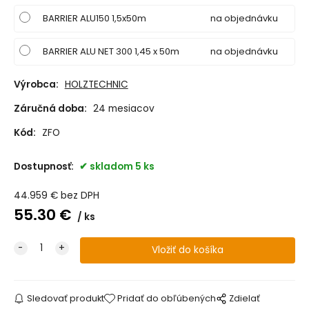
BARRIER ALU150 1,5x50m
na objednávku
BARRIER ALU NET 300 1,45 x 50m
na objednávku
Výrobca:
HOLZTECHNIC
Záručná doba:
24 mesiacov
Kód:
ZFO
Dostupnosť:
skladom 5 ks
44.959
€
bez DPH
55.30
€
ks
Sledovať produkt
Pridať do obľúbených
Zdielať