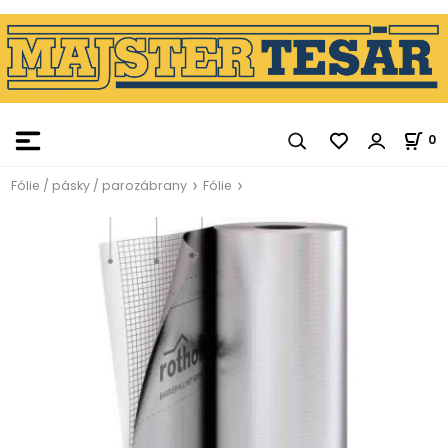
0
Fólie / pásky / parozábrany
Fólie