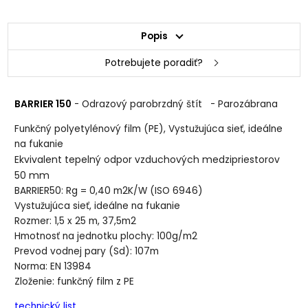
Popis
Potrebujete poradiť?
BARRIER 150
- Odrazový parobrzdný štít - Parozábrana
Funkčný polyetylénový film (PE), Vystužujúca sieť, ideálne
na fukanie
Ekvivalent tepelný odpor vzduchových medzipriestorov
50 mm
BARRIER50: Rg = 0,40 m2K/W (ISO 6946)
Vystužujúca sieť, ideálne na fukanie
Rozmer: 1,5 x 25 m, 37,5m2
Hmotnosť na jednotku plochy: 100g/m2
Prevod vodnej pary (Sd): 107m
Norma: EN 13984
Zloženie: funkčný film z PE
technický list