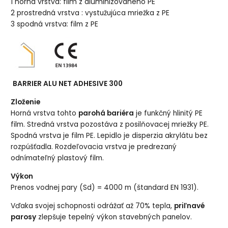
1 horná vrstva: film z aluminizovaného PE
2 prostredná vrstva : vystužujúca mriežka z PE
3 spodná vrstva: film z PE
BARRIER ALU NET ADHESIVE 300
Zloženie
Horná vrstva tohto
parohá bariéra
je funkčný hlinitý PE
film. Stredná vrstva pozostáva z posilňovacej mriežky PE.
Spodná vrstva je film PE. Lepidlo je disperzia akrylátu bez
rozpúšťadla. Rozdeľovacia vrstva je predrezaný
odnímateľný plastový film.
Výkon
Prenos vodnej pary (Sd) = 4000 m (štandard EN 1931).
Vďaka svojej schopnosti odrážať až 70% tepla,
priľnavé
parosy
zlepšuje tepelný výkon stavebných panelov.