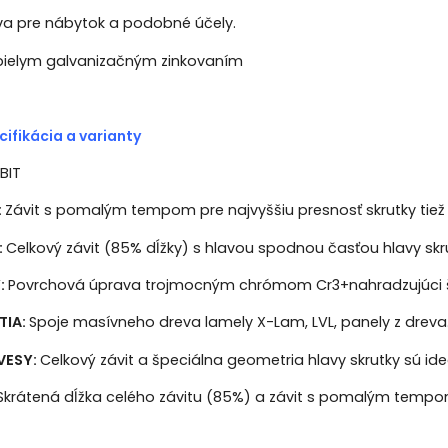
va pre nábytok a podobné účely.
 bielym galvanizačným zinkovaním
ifikácia a varianty
BIT
:
Závit s pomalým tempom pre najvyššiu presnosť skrutky tiež
:
Celkový závit (85% dĺžky) s hlavou spodnou časťou hlavy sk
:
Povrchová úprava trojmocným chrómom Cr3+nahradzujúci 
TIA:
Spoje masívneho dreva lamely X-Lam, LVL, panely z dreva. 
VESY:
Celkový závit a špeciálna geometria hlavy skrutky sú i
Skrátená dĺžka celého závitu (85%) a závit s pomalým tempo