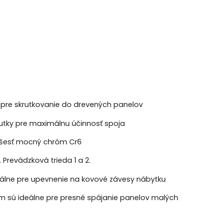
 pre skrutkovanie do drevených panelov
rutky pre maximálnu účinnosť spoja
šesť mocný chróm Cr6
Prevádzková trieda 1 a 2.
deálne pre upevnenie na kovové závesy nábytku
m sú ideálne pre presné spájanie panelov malých