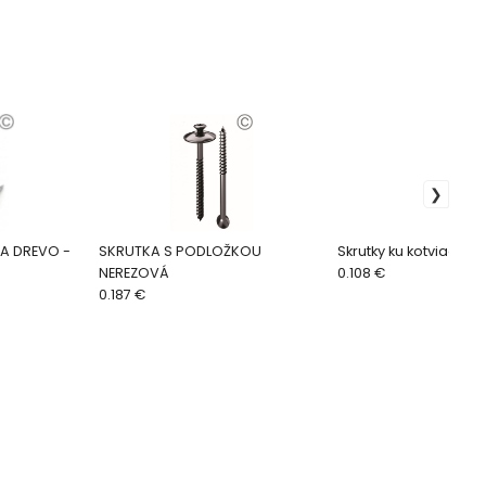
A DREVO -
SKRUTKA S PODLOŽKOU
Skrutky ku kotviacim
NEREZOVÁ
0.108 €
0.187 €