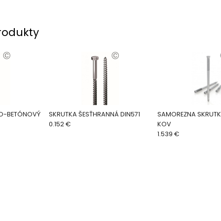
rodukty
VO-BETÓNOVÝ
SKRUTKA ŠESŤHRANNÁ DIN571
SAMOREZNA SKRUTK
P
0.152 €
KOV
1.539 €