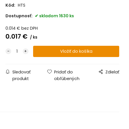
Kód:
HTS
5x60 TX20 (bal.100ks)
skladom +1600
Dostupnosť:
skladom 1630 ks
5x80 TX20 (bal.100ks)
skladom +971
0.014
€
bez DPH
0.017
€
ks
Sledovať
Pridať do
Zdielať
produkt
obľúbených