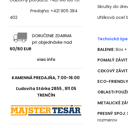
Odborný poradca:
+421 910 160 151
Skrutky do dre
Predajňa:
+421 905 384
Uhlíková oceľ
402
DORUČENIE ZDARMA
Technická špec
pri objednávke nad
60/80 EUR
BALENIE:
Box + 
viac info
POMALÝ ZÁVIT
CEKOVÝ ZÁVIT
KAMENNÁ PREDAJŇA, 7:00-16:00
ECO-FRIENDLY
Ľudovíta Stárka 2855 , 911 05
OBLASTI POUŽI
TRENČÍN
METALICKÉ ZÁ
PRESNÝ SPOJ:
rozmerov