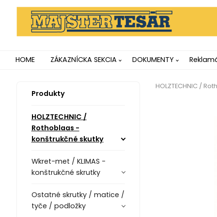
HOME
ZÁKAZNÍCKA SEKCIA
DOKUMENTY
Reklamá
HOLZTECHNIC / Roth
Produkty
HOLZTECHNIC /
Rothoblaas -
konštrukčné skutky
Wkret-met / KLIMAS -
konštrukčné skrutky
Ostatné skrutky / matice /
tyče / podložky