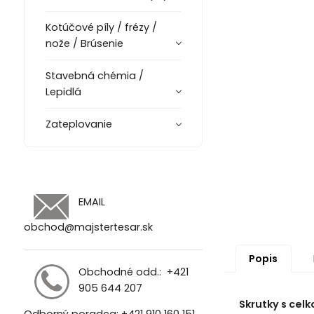
Kotúčové píly / frézy /
nože / Brúsenie
Stavebná chémia /
Lepidlá
Zateplovanie
EMAIL
obchod@majstertesar.sk
Popis
Obchodné odd.:
+421
905 644 207
Skrutky s ce