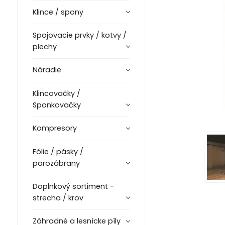
Klince / spony
Spojovacie prvky / kotvy /
plechy
Náradie
Klincovačky /
Sponkovačky
Kompresory
Fólie / pásky /
parozábrany
Doplnkový sortiment -
strecha / krov
Záhradné a lesnícke píly