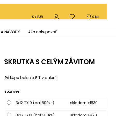
0
ks
€ / EUR
 A NÁVODY
Ako nakupovať
SKRUTKA S CELÝM ZÁVITOM
Pri kúpe balenia BIT v balení.
rozmer
:
3x12 TX10 (bal.500ks)
skladom +1630
3x16 TX10 (bal.500ks)
skladom +970