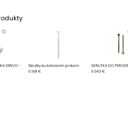
rodukty
KA DREVO -
Skrutky ku kotviacim prvkom
SKRUTKA DO PEROD
0.108 €
0.043 €