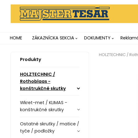
HOME
ZÁKAZNÍCKA SEKCIA
DOKUMENTY
Reklamá
HOLZTECHNIC / Roth
Produkty
HOLZTECHNIC /
Rothoblaas -
konštrukčné skutky
Wkret-met / KLIMAS -
konštrukčné skrutky
Ostatné skrutky / matice /
tyče / podložky