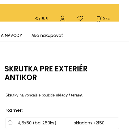
0
ks
€ / EUR
 A NÁVODY
Ako nakupovať
SKRUTKA PRE EXTERIÉR
ANTIKOR
Skrutky na vonkajšie použitie
oklady / terasy
.
rozmer
:
4,5x50 (bal.250ks)
skladom +2150