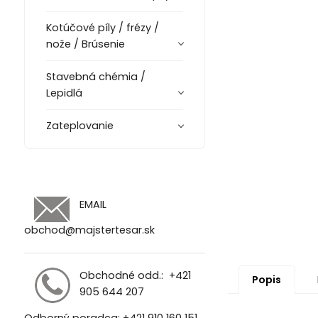
Kotúčové píly / frézy /
nože / Brúsenie
Stavebná chémia /
Lepidlá
Zateplovanie
EMAIL
obchod@majstertesar.sk
Obchodné odd.:
+421
Popis
905 644 207