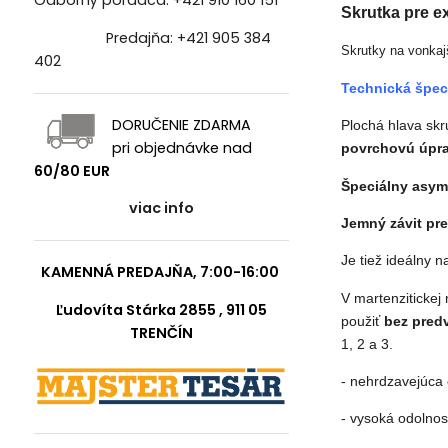
Odborný poradca:
+421 910 160 151
Skrutka pre ex
Predajňa:
+421 905 384
Skrutky na vonkajši
402
Technická špeci
DORUČENIE ZDARMA
Plochá hlava
skr
pri objednávke nad
povrchovú úpr
60/80 EUR
Špeciálny asym
viac info
Jemný závit pr
Je tiež ideálny
KAMENNÁ PREDAJŇA, 7:00-16:00
V martenzitickej
Ľudovíta Stárka 2855 , 911 05
použiť
bez pred
TRENČÍN
1, 2 a 3.
- nehrdzavejúca 
- vysoká odolnos