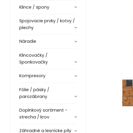
Klince / spony
Spojovacie prvky / kotvy /
plechy
Náradie
Klincovačky /
Sponkovačky
Kompresory
Fólie / pásky /
parozábrany
Doplnkový sortiment -
strecha / krov
Záhradné a lesnícke píly