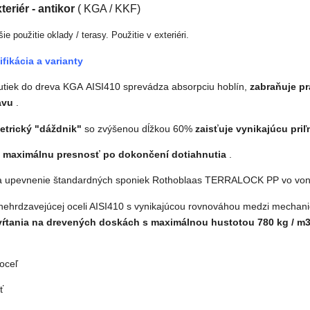
teriér - antikor
( KGA / KKF)
e použitie oklady / terasy. Použitie v exteriéri.
fikácia a varianty
utiek do dreva KGA AISI410 sprevádza absorpciu hoblín,
zabraňuje pr
avu
.
etrický "dáždnik"
so zvýšenou dĺžkou 60%
zaisťuje vynikajúcu pri
e maximálnu presnosť po dokončení dotiahnutia
.
 na upevnenie štandardných sponiek Rothoblaas TERRALOCK PP vo von
 nehrdzavejúcej oceli AISI410 s vynikajúcou rovnováhou medzi mechani
vŕtania na drevených doskách s maximálnou hustotou 780 kg / m
oceľ
ť