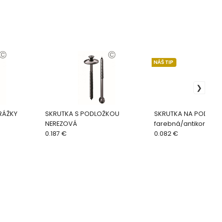
NÁŠ TIP
RÁŽKY
SKRUTKA S PODLOŽKOU
SKRUTKA NA PODLAHY
NEREZOVÁ
farebná/antikorová
0.187 €
0.082 €