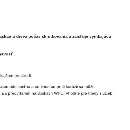
askaniu dreva počas skrutkovania a zaisťuje
vynikajúcu
ľnavosť
.
kajšom prostredí.
ckou odolnosťou a odolnosťou proti korózii sa môže
3
a s predvŕtaním na doskách WPC. Vhodné pre triedy služieb