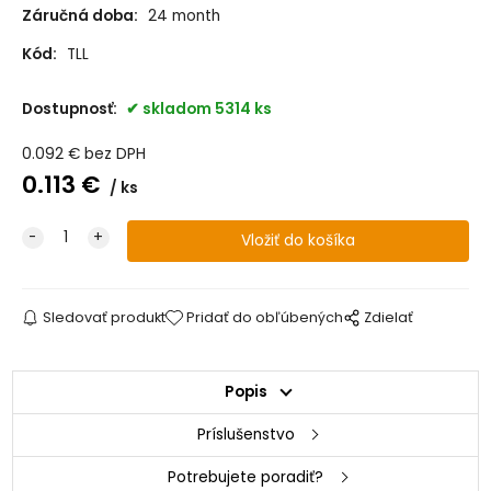
Záručná doba:
24 month
6x220 (bal.100ks)
skladom +410
Kód:
TLL
8x60 (bal.100ks)
skladom +60
Dostupnosť:
skladom 5314 ks
8x80 (bal.50ks)
skladom +6
0.092
€
bez DPH
0.113
€
8x100 (bal.50ks)
skladom +51
ks
8x120 (bal.50ks)
na objednávku
8x140 (bal.50ks)
skladom +137
Sledovať produkt
Pridať do obľúbených
Zdielať
8x160 (bal.50ks)
skladom +50
Popis
8x180 (bal.50ks)
skladom +175
Príslušenstvo
8x200 (bal.50ks)
skladom +200
Potrebujete poradiť?