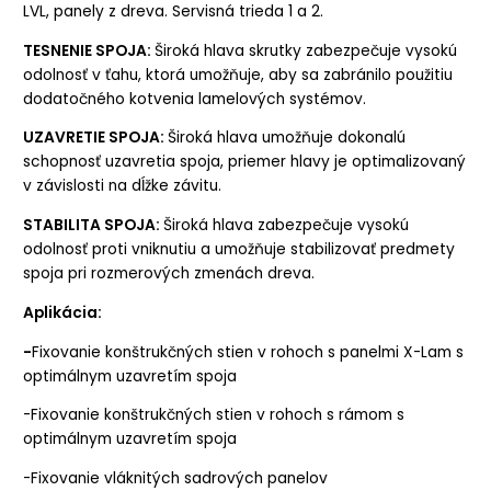
LVL, panely z dreva. Servisná trieda 1 a 2.
10x300 (bal.50ks)
na objednávku
TESNENIE SPOJA:
Široká hlava skrutky zabezpečuje vysokú
odolnosť v ťahu, ktorá umožňuje, aby sa zabránilo použitiu
10x320 (bal.50ks)
skladom +27
dodatočného kotvenia lamelových systémov.
UZAVRETIE SPOJA:
Široká hlava umožňuje dokonalú
10x340 (bal.50ks)
na objednávku
schopnosť uzavretia spoja, priemer hlavy je optimalizovaný
v závislosti na dĺžke závitu.
10x360 (bal.50ks)
na objednávku
STABILITA SPOJA:
Široká hlava zabezpečuje vysokú
odolnosť proti vniknutiu a umožňuje stabilizovať predmety
10x440 (bal.50ks)
na objednávku
spoja pri rozmerových zmenách dreva.
10x400 (bal.50ks)
na objednávku
Aplikácia:
-
Fixovanie konštrukčných stien v rohoch s panelmi X-Lam s
optimálnym uzavretím spoja
-Fixovanie konštrukčných stien v rohoch s rámom s
optimálnym uzavretím spoja
-Fixovanie vláknitých sadrových panelov