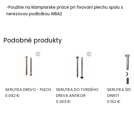
-Použitie na klampiarske práce pri fixovaní plechu spolu s
nerezovou podložkou WBAZ
Podobné produkty
SKRUTKA DREVO - PLECH
SKRUTKA DO TVRDÉHO
SKRUTKA ŠES
0.092 €
DREVA ANTIKOR
DIN571
0.303 €
0.152 €