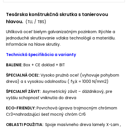
8x220 (bal.50ks)
skladom +300
Tesárska konštrukčná skrutka s tanierovou
8x240 (bal.50ks)
skladom +25
hlavou.
(TLL / TBS)
8x260 (bal.50ks)
na objednávku
Uhlíková oceľ bielym galvanizačným pozinkom. Rýchle a
jednoduché skrutkovanie vďaka technológii a materiálu.
8x280 (bal.50ks)
skladom +200
Informácie na hlave skrutky.
Technická špecifikácia a varianty
8x300 (bal.50ks)
na objednávku
BALENIE:
Box + CE doklad + BIT
8x320 (bal.50ks)
skladom +51
ŠPECIALNÁ OCEĽ:
Vysoko pružná oceľ (vyhovuje pohybom
dreva) a s vysokou odolnosťou ( fy,k = 1000 N/mm2)
10x200 (bal.50ks)
skladom +100
ŠPECIALNÝ ZÁVIT:
Asymetrický závit – dáždnikový, pre
10x240 (bal.50ks)
na objednávku
vyššiu schopnosť vniknutia do dreva
ECO-FRIENDLY:
Povrchová úprava trojmocným chrómom
10x260 (bal.50ks)
na objednávku
Cr3+nahradzujúci šesť mocný chróm Cr6
OBLASTI POUŽITIA:
Spoje masívneho dreva lamely X-Lam ,
10x280 (bal.50ks)
na objednávku