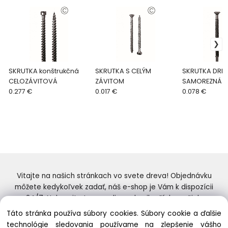
SKRUTKA konštrukčná
SKRUTKA S CELÝM
SKRUTKA DRE
CELOZÁVITOVÁ
ZÁVITOM
SAMOREZNÁ
0.277 €
0.017 €
0.078 €
Vitajte na našich stránkach vo svete dreva! Objednávku
môžete kedykoľvek zadať, náš e-shop je Vám k dispozícii
24/7. Nakupujte tovar online od najlepších značiek.
Skvelý výber a ceny. Tiež si nenechajte ujsť naše
Táto stránka používa súbory cookies. Súbory cookie a ďalšie
prebiehajúce ponuky! Prajeme Vám príjemné nakupovanie.
technológie sledovania používame na zlepšenie vášho