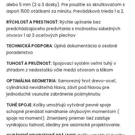
alebo 5 mm (2 a 3 dosky). Pre použitie so skrutkovačom s
aspoň 1500 otáčkami za minútu. Prevádzková trieda 1 a 2.
RÝCHLOSŤ A PRESTNOSŤ:
Rýchle upínanie bez
predchádzajúceho predvŕtania s možnosťou súbežných
otvorov 1 až 3 oceľových plechov
TECHNICKÁ PODPORA
: Úplná dokumentácia a osobné
poradenstvo
TUHOSŤ A PRUŽNOSŤ:
Spojovací systém veľmi tuhý v
zhľadom z nedostatkú vôle medzi otvorom a klíkom
OPTIMÁLNA GEOMETRIA
: Samorezný hrot drevo-oceľ,
cylindrická neviditeľná hlava, závit pod hlavou pre
jednoduché vsunutie zabránenie pošmyknutiu
TUHÉ SPOJE:
Kolíky umožňujú vytvárať pevné spoje
schopné prenášať namáhanie ohybovým momentom (
spoje na moment). Zmenšený priemer tiež zaisťuje
vynikajúcu ťažnosť, ideálny pre seizmické projektovanie.