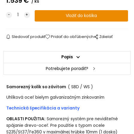
1.539
€
ks
Sledovať produkt
Pridať do obľúbených
Zdielať
Popis
Potrebujete poradiť?
Samorezný kolík so závitom
( SBD / WS )
Uhlíková oceľ bielym galvanizačným zinkovaním
Technická špecifikácia a varianty
OBLASTI POUŽITIA:
Samorezný systém pre neviditeľné
spájanie drevo-oceľ. Pre použitie s typom ocele
S235/St37/Fe360 v maximálnej hrúbke 10mm (1 doska)