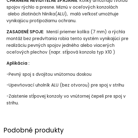
CHRÁNENÉ NEVIDITEĽNÉ SPÁJANIE
: Kolíky umožňujú tvorbu
spojov rýchlo a presne. Miznú v oceľových konzolách
alebo zliatinách hliníka(ALU), malá veľkosť umožňuje
vynikajúcu protipožiarnu ochranu.
ZASADENÉ SPOJE
: Menší priemer kolíka (7 mm) a rýchla
montáž bez predvŕtania robia tento systém vynikajúci pre
realizáciu pevných spojov jedného alebo viacerých
oceľových plechov (napr. stĺpová konzola typ X10 )
Aplikácia :
-Pevný spoj s dvojitou vnútornou doskou
-Upevňovací uholník ALU (bez otvorou) pre spoj v strihu
-Zaistenie stĺpovej konzoly vo vnútornej čepeli pre spoj v
strihu.
Podobné produkty