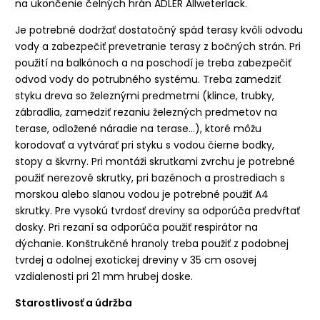
na ukončenie čelných hrán ADLER Allweterlack.
Je potrebné dodržať dostatočný spád terasy kvôli odvodu
vody a zabezpečiť prevetranie terasy z bočných strán. Pri
použití na balkónoch a na poschodí je treba zabezpečiť
odvod vody do potrubného systému. Treba zamedziť
styku dreva so železnými predmetmi (klince, trubky,
zábradlia, zamedziť rezaniu železných predmetov na
terase, odložené náradie na terase...), ktoré môžu
korodovať a vytvárať pri styku s vodou čierne bodky,
stopy a škvrny. Pri montáži skrutkami zvrchu je potrebné
použiť nerezové skrutky, pri bazénoch a prostrediach s
morskou alebo slanou vodou je potrebné použiť A4
skrutky. Pre vysokú tvrdosť dreviny sa odporúča predvŕtať
dosky. Pri rezaní sa odporúča použiť respirátor na
dýchanie. Konštrukčné hranoly treba použiť z podobnej
tvrdej a odolnej exotickej dreviny v 35 cm osovej
vzdialenosti pri 21 mm hrubej doske.
Starostlivosť a údržba