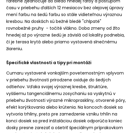
farebne zjednocuje do bledo hnedej farby a postupom
času v priebehu ďalších 12 mesiacov bez olejovej úpravy
mení farbu na šedú farbu so stále vidieteľnou výraznou
kresbou. Na doskách sú bežné bledé "chlpaté"
rovnobežné pruhy - točité vlákno. Doba zmeny od žlto
hnedej až po výrazne šedú je závislá od lokality podnebia,
či je terasa krytá alebo priamo vystavená slnečnému
žiareniu.
Špecifické vlastnosti a tipy pri montáži
Cumaru vystavené vonkajším poveternostným vplyvom
v priebehu životnosti prirodzene oxiduje do šedých
odtieňov. Vďaka svojej výraznej kresbe, štruktúre,
vyššiemu tangenciálnemu zosychaniu sa vyskytnú v
priebehu životnosti výrazné mikropraskliny, otvorené póry,
efekt korýtkovania alebo krútenia. Na koncoch dosiek sa
vytvoria trhliny, preto pre zamedzenie vzniku trhlín na
konci dosiek sa pred inštaláciou dosiek odporúča koniec
dosky presne zarezať a ošetriť
špeciálnym príprakovkom