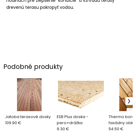
hodinách pre zlepšenie "kondície" a vzhľadu terasy
drevenú terasu pokropyť vodou.
Podobné produkty
Jatoba terasové dosky
ESB Plus doska -
Thermo boro
109.90 €
pero+drážka
fasádny obkl
9.30 €
54.50 €