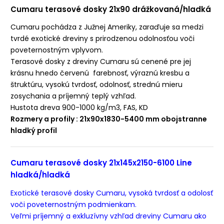
Cumaru terasové dosky 21x90 drážkovaná/hladká
Cumaru pochádza z Južnej Ameriky, zaraďuje sa medzi
tvrdé exotické dreviny s prirodzenou odolnosťou voči
poveternostným vplyvom.
Terasové dosky z dreviny Cumaru sú cenené pre jej
krásnu hnedo červenú farebnosť, výraznú kresbu a
štruktúru, vysokú tvrdosť, odolnosť, strednú mieru
zosychania a príjemný teplý vzhľad.
Hustota dreva 900-1000 kg/m3, FAS, KD
Rozmery a profily :
21x90x1830-5400 mm obojstranne
hladký profil
Cumaru terasové dosky 21x145x2150-6100 Line
hladká/hladká
Exotické terasové dosky Cumaru, vysoká tvrdosť a odolosť
voči poveternostným podmienkam.
Veľmi príjemný a exkluzívny vzhľad dreviny Cumaru ako