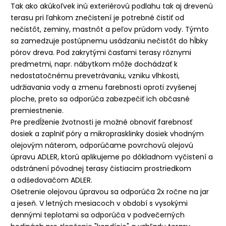
Tak ako akúkoľvek inú exteriérovú podlahu tak aj drevenú
terasu pri ľahkom znečistení je potrebné čistiť od
nečistôt, zeminy, mastnôt a peľov prúdom vody. Týmto
sa zamedzuje postúpnemu usádzaniu nečistôt do hĺbky
pórov dreva. Pod zakrytými časťami terasy rôznymi
predmetmi, napr. nábytkom môže dochádzať k
nedostatočnému prevetrávaniu, vzniku vlhkosti,
udržiavania vody a zmenu farebnosti oproti zvyšenej
ploche, preto sa odporúča zabezpečiť ich občasné
premiestnenie.
Pre predĺženie žvotnosti je možné obnoviť farebnosť
dosiek a zaplniť póry a mikroprasklinky dosiek vhodným
olejovým náterom, odporúčame
povrchovú olejovú
úpravu ADLER
, ktorú aplikujeme po dôkladnom vyčistení a
odstránení pôvodnej terasy čistiacim prostriedkom
a
odšedovačom ADLER.
Ošetrenie olejovou úpravou sa odporúča 2x ročne na jar
a jeseň. V letných mesiacoch v období s vysokými
dennými teplotami sa odporúča v podvečerných