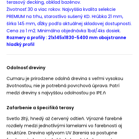
terasový decking, obklad bazénov.
Životnosť 30 a viac rokov. Najvyššia kvalita selekcie
PREMIUM na trhu, starostlivo sušený KD. Hrúbka 21 mm,
šírka 145 mm, dĺžky podľa aktuálnej skladovej dostupnosti.
Cena za 1 m2. Minimálna objednávka 1bal/4ks dosiek.
Rozmery a profily : 21x145x1830-5400 mm obojstranne
hladký profil
Odolnosť dreviny
Cumaru je prirodzene odolná drevina s veľmi vysokou
životnosťou, nie je potrebná povrchová úprava. Patrí
medzi dreviny s najvyššou odolnosťou po IPE.ň
Zafarbenie a špecifiká terasy
Svetlo žltý, hnedý až červený odtieň. Výrazné farebné
rozdiely medzi jednotlivými lamelami vo farebnosti aj
štruktúre. Drevina vplyvom UV žiarenia sa postupne