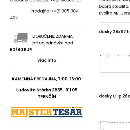
Odborný poradca:
+421 910 160 151
Dobrá stabilita.
Predajňa:
+421 905 384
Kvalita AB. Cen
402
dosky 26x117 
DORUČENIE ZDARMA
pri objednávke nad
60/80 EUR
viac info
KAMENNÁ PREDAJŇA, 7:00-16:00
Ľudovíta Stárka 2855 , 911 05
dosky Clip 26
TRENČÍN