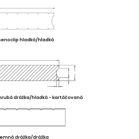
senoclip hladká/hladká
hrubá drážka/hladká - kartáčovaná
 jemná drážka/drážka