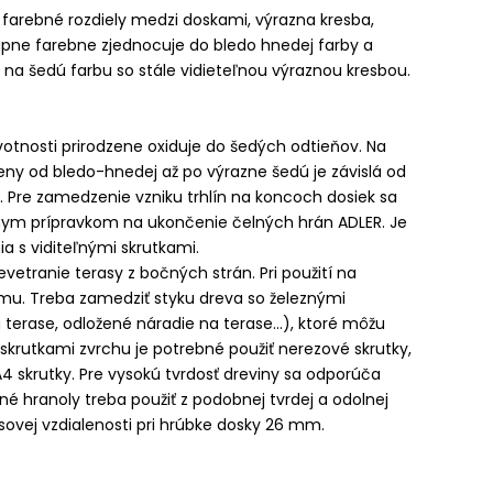
farebné rozdiely medzi doskami, výrazna kresba,
stupne farebne zjednocuje do bledo hnedej farby a
na šedú farbu so stále vidieteľnou výraznou kresbou.
tnosti prirodzene oxiduje do šedých odtieňov. Na
eny od bledo-hnedej až po výrazne šedú je závislá od
u. Pre zamedzenie vzniku trhlín na koncoch dosiek sa
álnym prípravkom na ukončenie čelných hrán ADLER. Je
a s viditeľnými skrutkami.
etranie terasy z bočných strán. Pri použití na
mu. Treba zamedziť styku dreva so železnými
terase, odložené náradie na terase...), ktoré môžu
 skrutkami zvrchu je potrebné použiť nerezové skrutky,
4 skrutky. Pre vysokú tvrdosť dreviny sa odporúča
né hranoly treba použiť z podobnej tvrdej a odolnej
osovej vzdialenosti pri hrúbke dosky 26 mm.