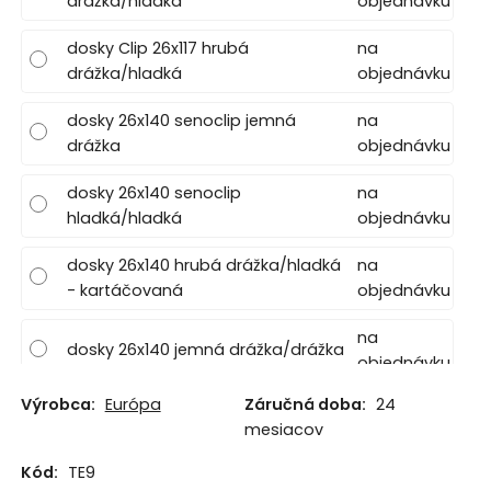
drážka/hladká
objednávku
dosky Clip 26x117 hrubá
na
drážka/hladká
objednávku
dosky 26x140 senoclip jemná
na
drážka
objednávku
dosky 26x140 senoclip
na
hladká/hladká
objednávku
dosky 26x140 hrubá drážka/hladká
na
- kartáčovaná
objednávku
na
dosky 26x140 jemná drážka/drážka
objednávku
Výrobca:
Európa
Záručná doba:
24
mesiacov
Kód:
TE9