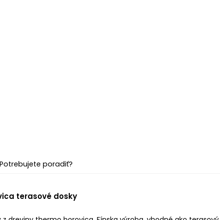
Potrebujete poradiť?
ica terasové dosky
 z dreviny thermo borovica, Fínska výroba, vhodné ako terasový