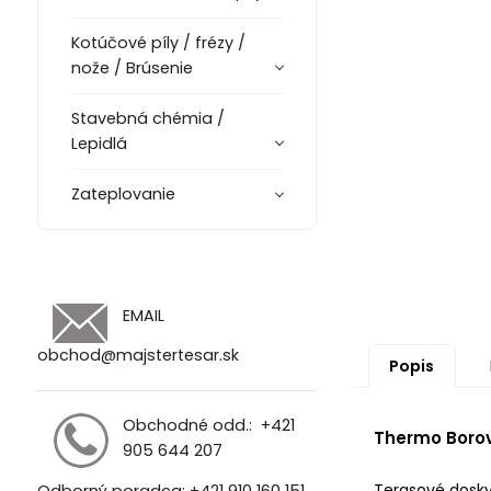
Kotúčové píly / frézy /
nože / Brúsenie
Stavebná chémia /
Lepidlá
Zateplovanie
EMAIL
obchod@majstertesar.sk
Popis
Obchodné odd.:
+421
Thermo Borov
905 644 207
Terasové dosky