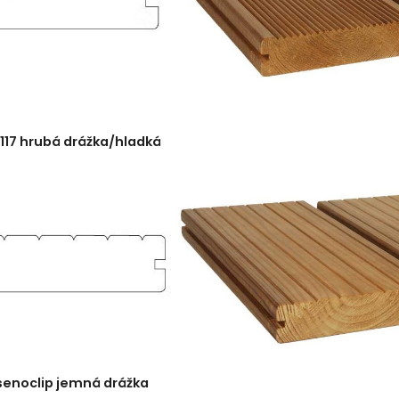
x117 hrubá drážka/hladká
senoclip jemná drážka