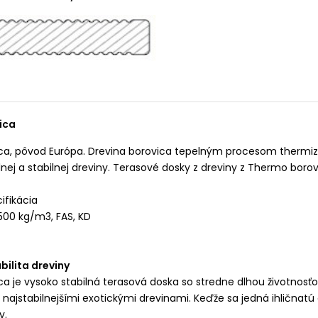
ica
a, pôvod Európa. Drevina borovica tepelným procesom thermizá
nej a stabilnej dreviny. Terasové dosky z dreviny z Thermo boro
ifikácia
500 kg/m3, FAS, KD
bilita dreviny
 je vysoko stabilná terasová doska so stredne dlhou životnosťou.
najstabilnejšími exotickými drevinami. Keďže sa jedná ihličnatú 
y.