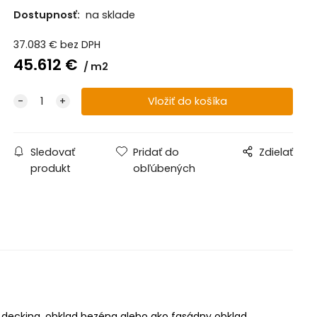
Dostupnosť:
na sklade
37.083
€
bez DPH
45.612
€
m2
Sledovať
Pridať do
Zdielať
produkt
obľúbených
 decking, obklad bezéna alebo ako fasádny obklad.