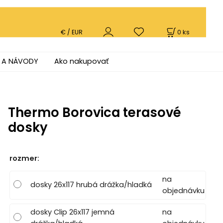
0
ks
€ / EUR
 A NÁVODY
Ako nakupovať
Thermo Borovica terasové
dosky
rozmer
:
na
dosky 26x117 hrubá drážka/hladká
objednávku
dosky Clip 26x117 jemná
na