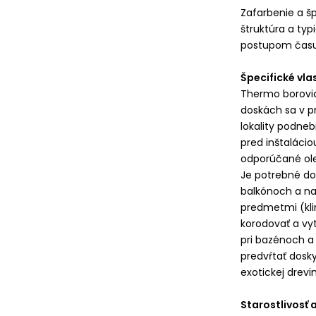
Zafarbenie a š
štruktúra a typ
postupom času 
Špecifické vla
Thermo borovic
doskách sa v p
lokality podneb
pred inštaláci
odporúčané ole
Je potrebné dod
balkónoch a na
predmetmi (klin
korodovať a vyt
pri bazénoch a
predvŕtať dosky
exotickej drev
Starostlivosť 