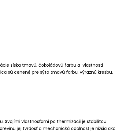
cie získa tmavú, čokoládovú farbu a vlastnosti
vica sú cenené pre sýto tmavú farbu, výraznú kresbu,
 Svojími vlastnosťami po thermizácii je stabilitou
drevinu jej tvrdosť a mechanická odolnosť je nižšia ako