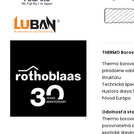
THERMO Borov
Thermo borovic
prirodzene odol
štruktúru.
Technická špec
Hustota dreva 
Pôvod Európa
Odolnosť a sta
Thermo borovica
porovnateľná s 
exotické drevin