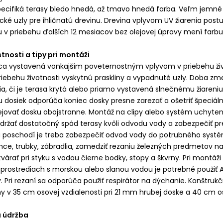
pecifiká terasy bledo hnedá, až tmavo hnedá farba. Veľm jemné 
ické uzly pre ihličnatú drevinu. Drevina vplyvom UV žiarenia po
v priebehu ďalších 12 mesiacov bez olejovej úpravy mení farbu 
stnosti a tipy pri montáži
a vystavená vonkajším poveternostným vplyvom v priebehu živo
riebehu životnosti vyskytnú praskliny a vypadnuté uzly. Doba zm
ia, či je terasa krytá alebo priamo vystavená slnečnému žiareni
ou dosiek odporúča koniec dosky presne zarezať a ošetriť špeci
jovať dosku obojstranne. Montáž na clipy alebo systém uchyteni
ržať dostatočný spád terasy kvôli odvodu vody a zabezpečiť prev
 poschodí je treba zabezpečiť odvod vody do potrubného systé
ce, trubky, zábradlia, zamedziť rezaniu železných predmetov na 
várať pri styku s vodou čierne bodky, stopy a škvrny. Pri montáži
 prostrediach s morskou alebo slanou vodou je potrebné použiť A
. Pri rezaní sa odporúča použiť respirátor na dýchanie. Konštrukč
iny v 35 cm osovej vzdialenosti pri 21 mm hrubej doske a 40 cm 
a údržba