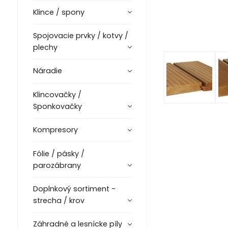
Klince / spony
Spojovacie prvky / kotvy /
plechy
Náradie
Klincovačky /
Sponkovačky
Kompresory
Fólie / pásky /
parozábrany
Doplnkový sortiment -
strecha / krov
Záhradné a lesnícke píly