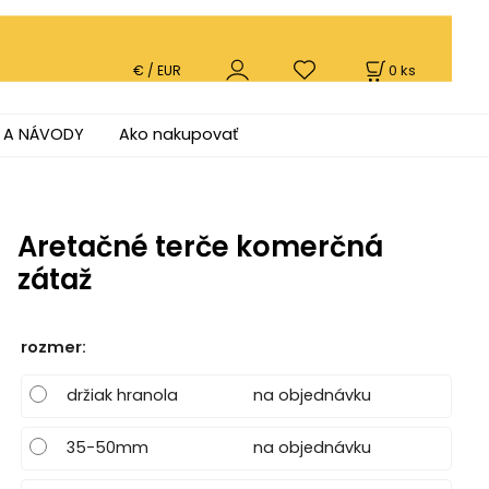
0
ks
€ / EUR
 A NÁVODY
Ako nakupovať
Aretačné terče komerčná
zátaž
rozmer
:
držiak hranola
na objednávku
35-50mm
na objednávku