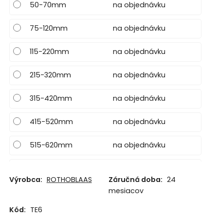
50-70mm
na objednávku
75-120mm
na objednávku
115-220mm
na objednávku
215-320mm
na objednávku
315-420mm
na objednávku
415-520mm
na objednávku
515-620mm
na objednávku
615-720mm
na objednávku
Výrobca:
ROTHOBLAAS
Záručná doba:
24
mesiacov
715-820mm
na objednávku
Kód:
TE6
815-920mm
na objednávku