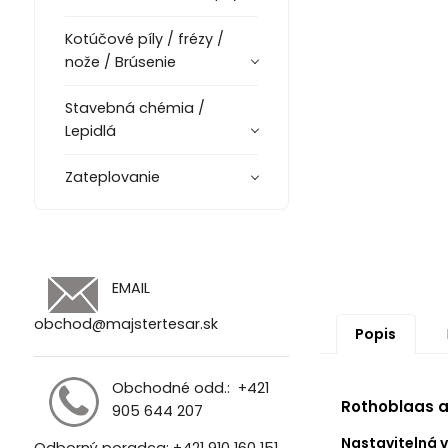
Kotúčové píly / frézy /
nože / Brúsenie
Stavebná chémia /
Lepidlá
Zateplovanie
EMAIL
obchod@majstertesar.sk
Popis
Obchodné odd.:
+421
Rothoblaas a
905 644 207
Nastavitelná v