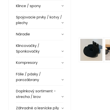
Klince / spony
Spojovacie prvky / kotvy /
plechy
Náradie
Klincovačky /
Sponkovačky
Kompresory
Fólie / pásky /
parozábrany
Doplnkový sortiment -
strecha / krov
Záhradné a lesnícke píly