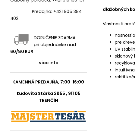
Odborný poradca:
+421 910 160 151
dlažobných ko
Predajňa:
+421 905 384
402
Vlastnosti aret
nosnosť a
DORUČENIE ZDARMA
pre dreve
pri objednávke nad
UV stabil
60/80 EUR
sklonový 
viac info
recyklova
intuitívn
rektifika
KAMENNÁ PREDAJŇA, 7:00-16:00
Ľudovíta Stárka 2855 , 911 05
TRENČÍN