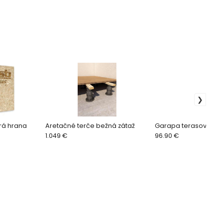
trá hrana
Aretačné terče bežná zátaž
Garapa terasové do
1.049 €
96.90 €