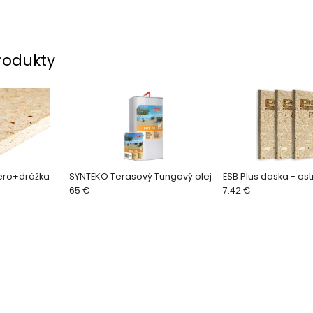
rodukty
pero+drážka
SYNTEKO Terasový Tungový olej
ESB Plus doska - os
65 €
7.42 €