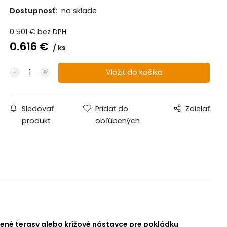
Dostupnosť:
na sklade
915-1020mm
na objednávku
0.501
€
bez DPH
0.616
€
ks
Sledovať
Pridať do
Zdielať
produkt
obľúbených
vené terasy alebo krížové nástavce pre pokládku