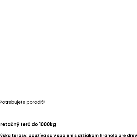
Potrebujete poradiť?
retačný terč do 1000kg
ýška terasy, používa sa v spojení s držiakom hranola pre dre