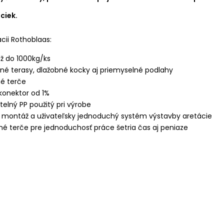
ciek.
ácii Rothoblaas:
ž do 1000kg/ks
né terasy, dlažobné kocky aj priemyselné podlahy
né terče
konektor od 1%
telný PP použitý pri výrobe
a montáž a uživateľsky jednoduchý systém výstavby aretácie
čné terče pre jednoduchosť práce šetria čas aj peniaze